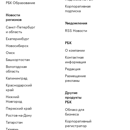
РБК Образование
Корпоративная
подписка
Новости
регионов
Уведомления
Санкт-Петербург
RSS Новости
и область
Екатеринбург
РБК
Новосибирск
О компании
Омск
Контактная
Башкортостан
информация
Вологодская
Редакция
область
Размещение
Калининград
рекламы
Краснодарский
край
Другие
Нижний
продукты
Новгород
РБК
Пермский край
Облако для
бизнеса
Ростов-на-Дону
Корпоративный
Татарстан
регистратор
Тюмень
доменов