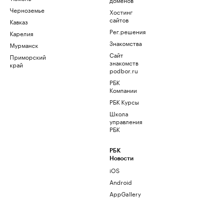
Черноземье
Хостинг
сайтов
Кавказ
Рег.решения
Карелия
Знакомства
Мурманск
Сайт
Приморский
знакомств
край
podbor.ru
РБК
Компании
РБК Курсы
Школа
управления
РБК
РБК
Новости
iOS
Android
AppGallery