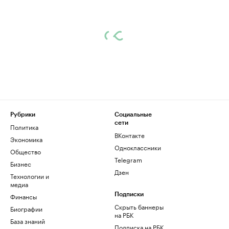
Рубрики
Социальные
сети
Политика
ВКонтакте
Экономика
Одноклассники
Общество
Telegram
Бизнес
Дзен
Технологии и
медиа
Финансы
Подписки
Скрыть баннеры
Биографии
на РБК
База знаний
Подписка на РБК