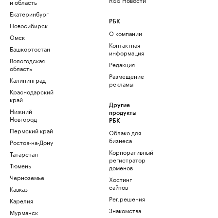
и область
Екатеринбург
РБК
Новосибирск
О компании
Омск
Контактная
Башкортостан
информация
Вологодская
Редакция
область
Размещение
Калининград
рекламы
Краснодарский
край
Другие
Нижний
продукты
Новгород
РБК
Пермский край
Облако для
бизнеса
Ростов-на-Дону
Корпоративный
Татарстан
регистратор
Тюмень
доменов
Черноземье
Хостинг
сайтов
Кавказ
Рег.решения
Карелия
Знакомства
Мурманск