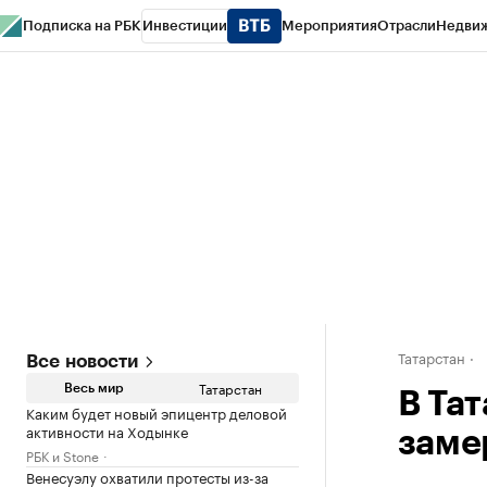
Подписка на РБК
Инвестиции
Мероприятия
Отрасли
Недви
РБК Life
Тренды
Визионеры
Национальные проекты
Город
Стиль
Кр
Спецпроекты СПб
Конференции СПб
Спецпроекты
Проверка конт
Татарстан
Все новости
Татарстан
Весь мир
В Та
Каким будет новый эпицентр деловой
активности на Ходынке
заме
РБК и Stone
Венесуэлу охватили протесты из-за