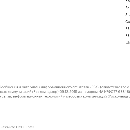
Хо
Ре
Зн
Са
РБ
РБ
Шк
ения и материалы информационного агентства «РБК» (свидетельство о 
овых коммуникаций (Роскомнадзор) 09.12.2015 за номером ИА №ФС77-63848) 
 связи, информационных технологий и массовых коммуникаций (Роскомнадз
нажмите Ctrl + Enter