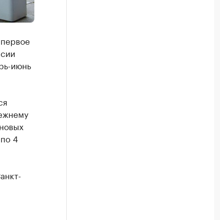
 первое
ссии
арь-июнь
ся
режнему
 новых
по 4
анкт-