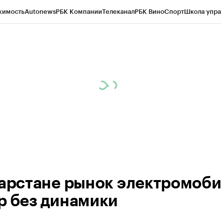
жимость
Autonews
РБК Компании
Телеканал
РБК Вино
Спорт
Школа упра
ипто
РБК Бизнес-среда
Дискуссионный клуб
Исследования
Кредитные 
рагентов
Политика
Экономика
Бизнес
Технологии и медиа
Финансы
Рын
тарстане рынок электромоб
р без динамики