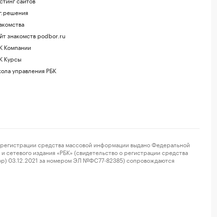
стинг сайтов
г.решения
акомства
йт знакомств podbor.ru
К Компании
К Курсы
ола управления РБК
регистрации средства массовой информации выдано Федеральной
и сетевого издания «РБК» (свидетельство о регистрации средства
ор) 03.12.2021 за номером ЭЛ №ФС77-82385) сопровождаются