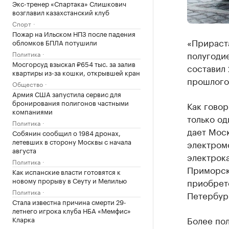
Экс-тренер «Спартака» Слишкович
возглавил казахстанский клуб
Спорт
Пожар на Ильском НПЗ после падения
«Прираста
обломков БПЛА потушили
полугоди
Политика
Мосгорсуд взыскал ₽654 тыс. за залив
составил 
квартиры из-за кошки, открывшей кран
прошлого 
Общество
Армия США запустила сервис для
бронирования полигонов частными
Как говор
компаниями
только о
Политика
дает Моск
Собянин сообщил о 1984 дронах,
летевших в сторону Москвы с начала
электромо
августа
электрока
Политика
Приморск
Как испанские власти готовятся к
новому прорыву в Сеуту и Мелилью
приобрете
Политика
Петербург
Стала известна причина смерти 29-
летнего игрока клуба НБА «Мемфис»
Более по
Кларка