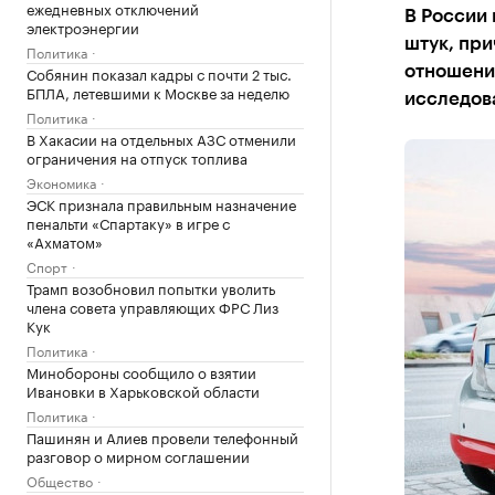
ежедневных отключений
В России 
электроэнергии
штук, при
Политика
Собянин показал кадры с почти 2 тыс.
отношени
БПЛА, летевшими к Москве за неделю
исследов
Политика
В Хакасии на отдельных АЗС отменили
ограничения на отпуск топлива
Экономика
ЭСК признала правильным назначение
пенальти «Спартаку» в игре с
«Ахматом»
Спорт
Трамп возобновил попытки уволить
члена совета управляющих ФРС Лиз
Кук
Политика
Минобороны сообщило о взятии
Ивановки в Харьковской области
Политика
Пашинян и Алиев провели телефонный
разговор о мирном соглашении
Общество