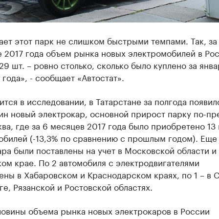
ет этот парк не слишком быстрыми темпами. Так, за
е 2017 года объем рынка новых электромобилей в Ро
29 шт. – ровно столько, сколько было куплено за янв
года», - сообщает «Автостат».
ится в исследовании, в Татарстане за полгода появил
дин новый электрокар, основной прирост парку по-п
ва, где за 6 месяцев 2017 года было приобретено 13
билей (-13,3% по сравнению с прошлым годом). Еще 
ра были поставлены на учет в Московской области и
ом крае. По 2 автомобиля с электродвигателями
ны в Хабаровском и Краснодарском краях, по 1 – в С
е, Рязанской и Ростовской областях.
ловины объема рынка новых электрокаров в России