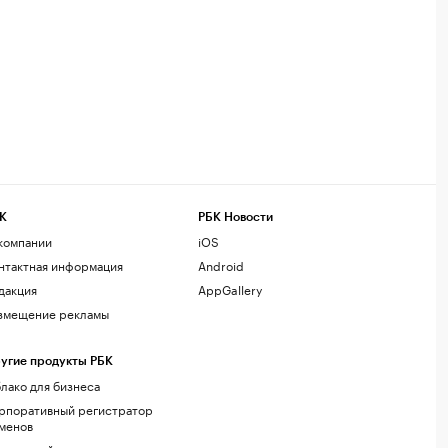
К
РБК Новости
компании
iOS
нтактная информация
Android
дакция
AppGallery
змещение рекламы
угие продукты РБК
лако для бизнеса
рпоративный регистратор
менов