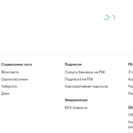
Социальные сети
Подписки
РБ
ВКонтакте
Скрыть баннеры на РБК
О 
Одноклассники
Подписка на РБК
Ко
Telegram
Корпоративная подписка
Ре
Дзен
Ра
Уведомления
RSS Новости
Др
Об
Ко
до