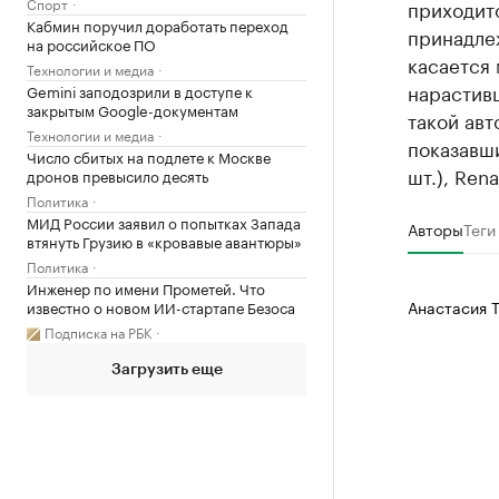
Спорт
приходитс
Кабмин поручил доработать переход
принадлежа
на российское ПО
касается 
Технологии и медиа
нарастивш
Gemini заподозрили в доступе к
закрытым Google-документам
такой авт
Технологии и медиа
показавши
Число сбитых на подлете к Москве
шт.), Rena
дронов превысило десять
Политика
МИД России заявил о попытках Запада
Авторы
Теги
втянуть Грузию в «кровавые авантюры»
Политика
Инженер по имени Прометей. Что
Анастасия 
известно о новом ИИ-стартапе Безоса
Подписка на РБК
Загрузить еще