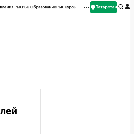
Татарстан
вления РБК
РБК Образование
РБК Курсы
рейтинги
Франшизы
Газета
ок наличной валюты
илей