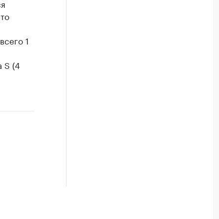
ся
Что
всего 1
 S (4