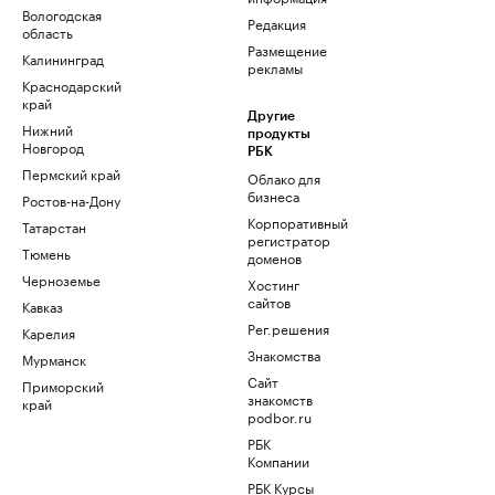
Вологодская
Редакция
область
Размещение
Калининград
рекламы
Краснодарский
край
Другие
Нижний
продукты
Новгород
РБК
Пермский край
Облако для
бизнеса
Ростов-на-Дону
Корпоративный
Татарстан
регистратор
Тюмень
доменов
Черноземье
Хостинг
сайтов
Кавказ
Рег.решения
Карелия
Знакомства
Мурманск
Сайт
Приморский
знакомств
край
podbor.ru
РБК
Компании
РБК Курсы