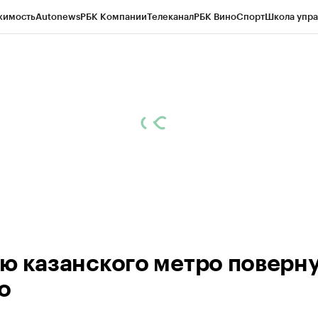
жимость
Autonews
РБК Компании
Телеканал
РБК Вино
Спорт
Школа упра
ипто
РБК Бизнес-среда
Дискуссионный клуб
Исследования
Кредитные 
рагентов
Политика
Экономика
Бизнес
Технологии и медиа
Финансы
Рын
ю казанского метро поверну
о