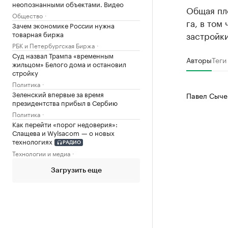
неопознанными объектами. Видео
Общая пл
Общество
га, в том
Зачем экономике России нужна
товарная биржа
застройки
РБК и Петербургская Биржа
Суд назвал Трампа «временным
Авторы
Теги
жильцом» Белого дома и остановил
стройку
Политика
Зеленский впервые за время
Павел Сыче
президентства прибыл в Сербию
Политика
Как перейти «порог недоверия»:
Слащева и Wylsacom — о новых
технологиях
РАДИО
Технологии и медиа
Загрузить еще