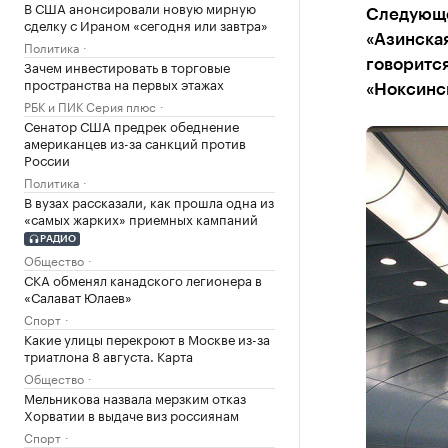
В США анонсировали новую мирную
Следующе
сделку с Ираном «сегодня или завтра»
«Азинская
Политика
Зачем инвестировать в торговые
говоритс
пространства на первых этажах
«Ноксинс
РБК и ПИК Серия плюс
Сенатор США предрек обеднение
американцев из-за санкций против
России
Политика
В вузах рассказали, как прошла одна из
«самых жарких» приемных кампаний
РАДИО
Общество
СКА обменял канадского легионера в
«Салават Юлаев»
Спорт
Какие улицы перекроют в Москве из-за
триатлона 8 августа. Карта
Общество
Мельникова назвала мерзким отказ
Хорватии в выдаче виз россиянам
Спорт