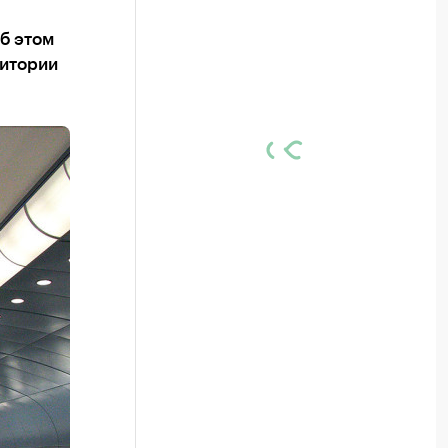
б этом
ритории