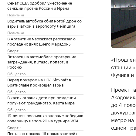
Сенат США одобрил ужесточение
санкций против России и Ирана
Политика
Водитель автобуса сбил ногой дрон со
взрывчаткой в аэропорту Лейпцига
Политика
В Аргентине массажист рассказал о
последних днях Диего Марадоны
Спорт
Литовец на автомобиле протаранил
«Продлен
заграждения, пытаясь попасть в
станции 
Россию
Фучика и 
Общество
Перед пожаром на НПЗ Slovnaft в
Братиславе произошел взрыв
Проект т
Общество
Академика
В каких странах дети при рождении
получают гражданство. Карта мира
до 4 пол
Общество
двухуров
19-летняя россиянка впервые победила
метро на
соперницу из топ-20 на турнире WTA
одной тра
Спорт
Пентагон показал 16 новых записей с