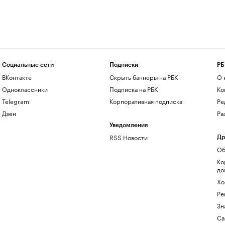
Социальные сети
Подписки
РБ
ВКонтакте
Скрыть баннеры на РБК
О 
Одноклассники
Подписка на РБК
Ко
Telegram
Корпоративная подписка
Ре
Дзен
Ра
Уведомления
RSS Новости
Др
Об
Ко
до
Хо
Ре
Зн
Са