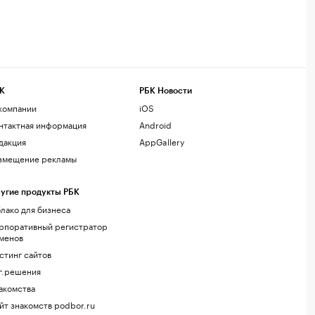
К
РБК Новости
компании
iOS
нтактная информация
Android
дакция
AppGallery
змещение рекламы
угие продукты РБК
лако для бизнеса
рпоративный регистратор
менов
стинг сайтов
г.решения
акомства
йт знакомств podbor.ru