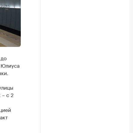
 до
ц Юлиуса
вки.
улицы
 – с 2
цией
акт