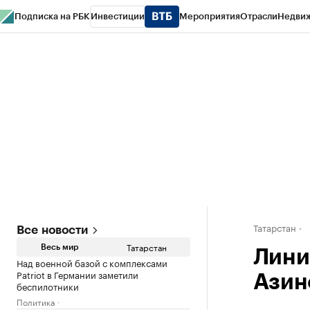
Подписка на РБК
Инвестиции
Мероприятия
Отрасли
Недви
РБК Life
Тренды
Визионеры
Национальные проекты
Город
Стиль
Кр
Спецпроекты СПб
Конференции СПб
Спецпроекты
Проверка конт
Татарстан
Все новости
Татарстан
Весь мир
Лини
Над военной базой с комплексами
Patriot в Германии заметили
Азин
беспилотники
Политика