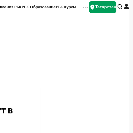
Татарстан
вления РБК
РБК Образование
РБК Курсы
рейтинги
Франшизы
Газета
ок наличной валюты
т в