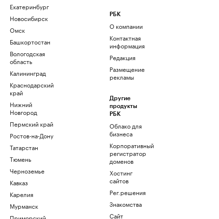
Екатеринбург
РБК
Новосибирск
О компании
Омск
Контактная
Башкортостан
информация
Вологодская
Редакция
область
Размещение
Калининград
рекламы
Краснодарский
край
Другие
Нижний
продукты
Новгород
РБК
Пермский край
Облако для
бизнеса
Ростов-на-Дону
Корпоративный
Татарстан
регистратор
Тюмень
доменов
Черноземье
Хостинг
сайтов
Кавказ
Рег.решения
Карелия
Знакомства
Мурманск
Сайт
Приморский