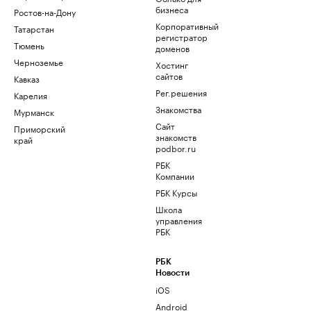
бизнеса
Ростов-на-Дону
Корпоративный
Татарстан
регистратор
Тюмень
доменов
Черноземье
Хостинг
сайтов
Кавказ
Рег.решения
Карелия
Знакомства
Мурманск
Сайт
Приморский
знакомств
край
podbor.ru
РБК
Компании
РБК Курсы
Школа
управления
РБК
РБК
Новости
iOS
Android