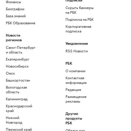
Финансы
Подписки
Скрыть баннеры
Биографии
на РБК
База знаний
Подписка на РБК
РБК Образование
Корпоративная
подписка
Новости
регионов
Уведомления
Санкт-Петербург
RSS Новости
и область
Екатеринбург
РБК
Новосибирск
О компании
Омск
Контактная
Башкортостан
информация
Вологодская
Редакция
область
Размещение
Калининград
рекламы
Краснодарский
край
Другие
Нижний
продукты
Новгород
РБК
Пермский край
Облако для