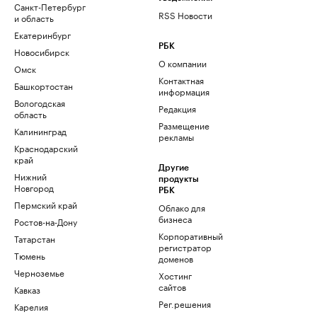
Санкт-Петербург
RSS Новости
и область
Екатеринбург
РБК
Новосибирск
О компании
Омск
Контактная
Башкортостан
информация
Вологодская
Редакция
область
Размещение
Калининград
рекламы
Краснодарский
край
Другие
Нижний
продукты
Новгород
РБК
Пермский край
Облако для
бизнеса
Ростов-на-Дону
Корпоративный
Татарстан
регистратор
Тюмень
доменов
Черноземье
Хостинг
сайтов
Кавказ
Рег.решения
Карелия