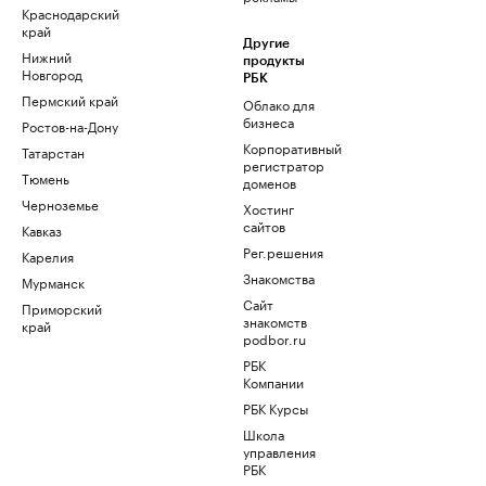
Краснодарский
край
Другие
Нижний
продукты
Новгород
РБК
Пермский край
Облако для
бизнеса
Ростов-на-Дону
Корпоративный
Татарстан
регистратор
Тюмень
доменов
Черноземье
Хостинг
сайтов
Кавказ
Рег.решения
Карелия
Знакомства
Мурманск
Сайт
Приморский
знакомств
край
podbor.ru
РБК
Компании
РБК Курсы
Школа
управления
РБК