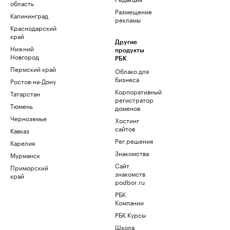
область
Размещение
Калининград
рекламы
Краснодарский
край
Другие
Нижний
продукты
Новгород
РБК
Пермский край
Облако для
бизнеса
Ростов-на-Дону
Корпоративный
Татарстан
регистратор
Тюмень
доменов
Черноземье
Хостинг
сайтов
Кавказ
Рег.решения
Карелия
Знакомства
Мурманск
Сайт
Приморский
знакомств
край
podbor.ru
РБК
Компании
РБК Курсы
Школа