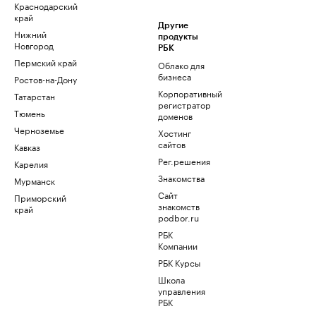
Краснодарский
край
Другие
Нижний
продукты
Новгород
РБК
Пермский край
Облако для
бизнеса
Ростов-на-Дону
Корпоративный
Татарстан
регистратор
Тюмень
доменов
Черноземье
Хостинг
сайтов
Кавказ
Рег.решения
Карелия
Знакомства
Мурманск
Сайт
Приморский
знакомств
край
podbor.ru
РБК
Компании
РБК Курсы
Школа
управления
РБК