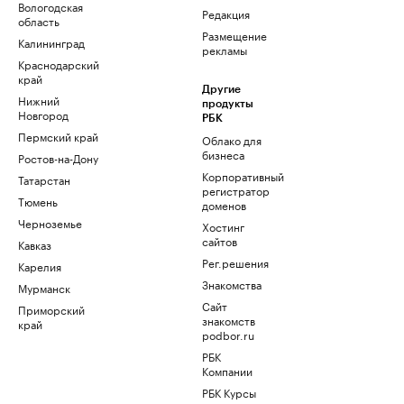
Вологодская
Редакция
область
Размещение
Калининград
рекламы
Краснодарский
край
Другие
Нижний
продукты
Новгород
РБК
Пермский край
Облако для
бизнеса
Ростов-на-Дону
Корпоративный
Татарстан
регистратор
Тюмень
доменов
Черноземье
Хостинг
сайтов
Кавказ
Рег.решения
Карелия
Знакомства
Мурманск
Сайт
Приморский
знакомств
край
podbor.ru
РБК
Компании
РБК Курсы