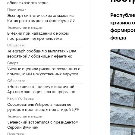
обвал экспорта зерна
Политика
Экспорт синтетических алмазов из
Республи
Китая резко вырос на фоне бума ИИ
кризиса о
Технологии и медиа
формиров
В Чехии при нападении с ножом
пострадали четыре человека
фонда
Общество
Telegraph сообщил о выплатах УЕФА
вероятной любовнице Инфантино
Спорт
Ученые оценили риски от созданных с
помощью ИИ искусственных вирусов
Общество
«Ноев ковчег»: почему в восточной
Арктике эволюция шла непрерывно
РБК и УК Первая
Сооснователь Wikipedia назвал ее
рупором пропаганды под эгидой ЦРУ
Технологии и медиа
Зеленский встретился с президентом
Сербии Вучичем
Политика