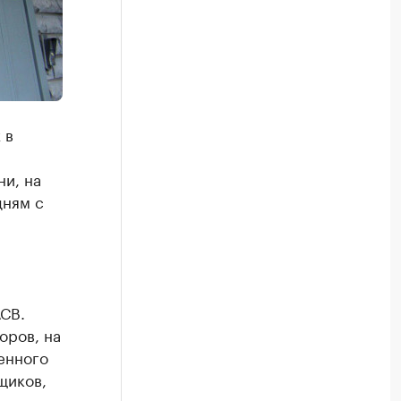
 в
ни, на
дням с
СВ.
оров, на
енного
щиков,