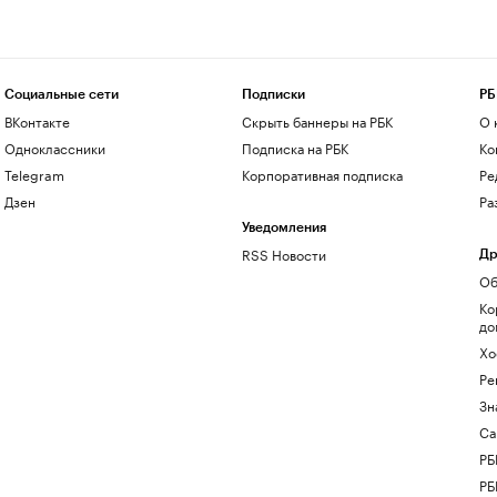
Социальные сети
Подписки
РБ
ВКонтакте
Скрыть баннеры на РБК
О 
Одноклассники
Подписка на РБК
Ко
Telegram
Корпоративная подписка
Ре
Дзен
Ра
Уведомления
RSS Новости
Др
Об
Ко
до
Хо
Ре
Зн
Са
РБ
РБ