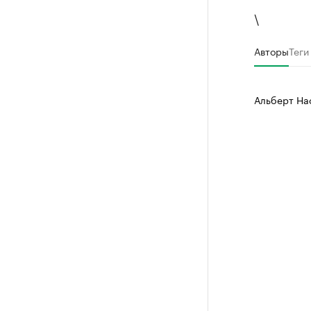
\
Авторы
Теги
Альберт На