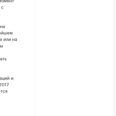
момент
 с
на
нейшем
е или на
ты
ать
аций и
2017
ется