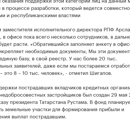
 оказания поддержки этой категории лиц на данный 
 в процессе разработки, который ведется совместно
ми и республиканскими властями
м заместителя исполнительного директора РПФ Арсла
 в офисе пока всего несколько сотрудников, в даль
будет расти. «Обратившийся заполняет анкету в офис
рикрепляет необходимые документы, Мы эти докумен
единую базу, в свой реестр. У нас более 20 тыс.
ьных заявителей, даже если мы постараемся отработ
– это 8 – 10 тыс. человек», - отметил Шигапов.
держки пострадавших вкладчиков кредитных организ
 недобросовестных застройщиков был создан 29 мая 
казу президента Татарстана Рустама. В фонд планиру
ть земельные участки для формирования прибыли и
ения выплат пострадавшим.