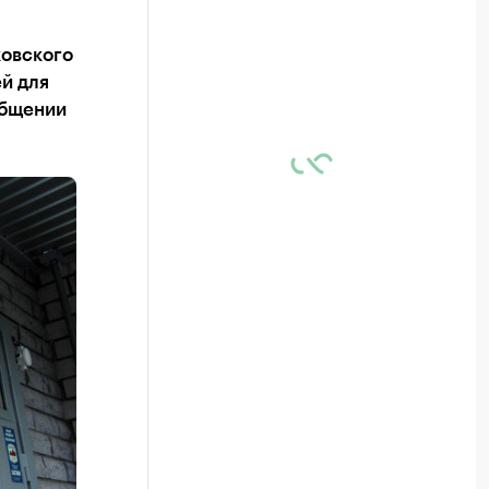
ковского
й для
общении