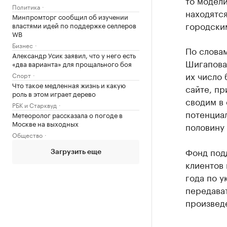
то модели
Политика
находятся
Минпромторг сообщил об изучении
городски
властями идей по поддержке селлеров
WB
Бизнес
По слова
Александр Усик заявил, что у него есть
Шигапова,
«два варианта» для прощального боя
их число 
Спорт
Что такое медленная жизнь и какую
сайте, п
роль в этом играет дерево
сводим в 
РБК и Старквуд
потенциал
Метеоролог рассказала о погоде в
Москве на выходных
половину 
Общество
Фонд под
Загрузить еще
клиентов
года по у
передава
произвед