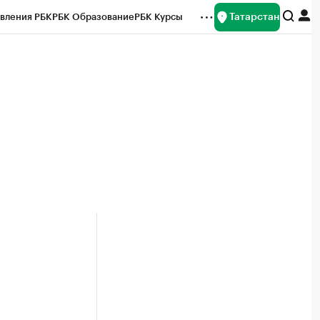
Татарстан
вления РБК
РБК Образование
РБК Курсы
рейтинги
Франшизы
Газета
ок наличной валюты