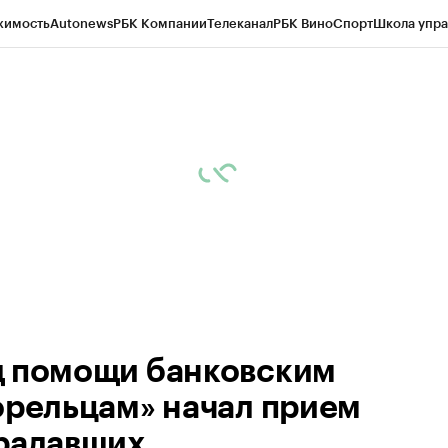
жимость
Autonews
РБК Компании
Телеканал
РБК Вино
Спорт
Школа упра
ипто
РБК Бизнес-среда
Дискуссионный клуб
Исследования
Кредитные 
рагентов
Политика
Экономика
Бизнес
Технологии и медиа
Финансы
Рын
 помощи банковским
орельцам» начал прием
радавших