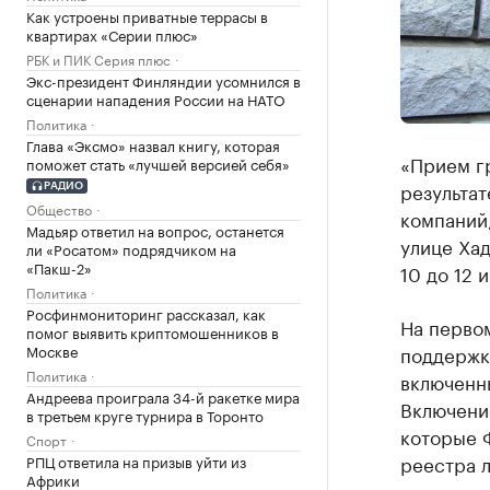
Как устроены приватные террасы в
квартирах «Серии плюс»
РБК и ПИК Серия плюс
Экс-президент Финляндии усомнился в
сценарии нападения России на НАТО
Политика
Глава «Эксмо» назвал книгу, которая
«Прием г
поможет стать «лучшей версией себя»
результат
РАДИО
Общество
компаний,
Мадьяр ответил на вопрос, останется
улице Хад
ли «Росатом» подрядчиком на
«Пакш-2»
10 до 12 
Политика
Росфинмониторинг рассказал, как
На первом
помог выявить криптомошенников в
Москве
поддержки
Политика
включенн
Андреева проиграла 34-й ракетке мира
Включение
в третьем круге турнира в Торонто
которые 
Спорт
реестра л
РПЦ ответила на призыв уйти из
Африки