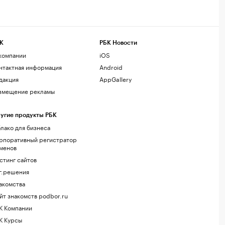
К
РБК Новости
компании
iOS
нтактная информация
Android
дакция
AppGallery
змещение рекламы
угие продукты РБК
лако для бизнеса
рпоративный регистратор
менов
стинг сайтов
г.решения
акомства
йт знакомств podbor.ru
К Компании
К Курсы