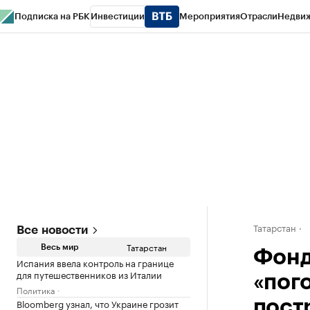
Подписка на РБК
Инвестиции
Мероприятия
Отрасли
Недви
РБК Life
Тренды
Визионеры
Национальные проекты
Город
Стиль
Кр
Спецпроекты СПб
Конференции СПб
Спецпроекты
Проверка конт
Татарстан
Все новости
Татарстан
Весь мир
Фонд
Испания ввела контроль на границе
для путешественников из Италии
«пог
Политика
Bloomberg узнал, что Украине грозит
пост