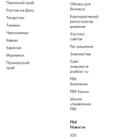
Пермский край
Облако для
бизнеса
Ростов-на-Дону
Корпоративный
Татарстан
регистратор
Тюмень
доменов
Черноземье
Хостинг
сайтов
Кавказ
Рег.решения
Карелия
Знакомства
Мурманск
Сайт
Приморский
знакомств
край
podbor.ru
РБК
Компании
РБК Курсы
Школа
управления
РБК
РБК
Новости
iOS