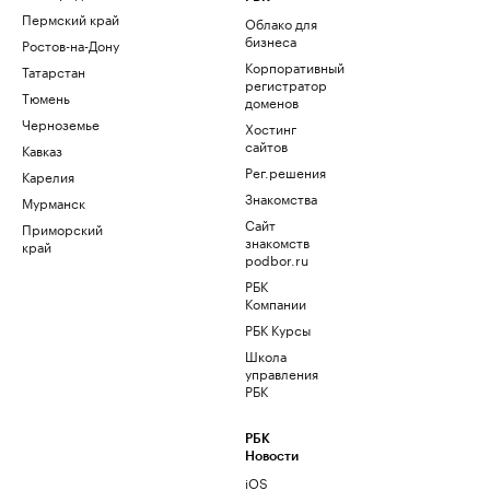
Пермский край
Облако для
бизнеса
Ростов-на-Дону
Корпоративный
Татарстан
регистратор
Тюмень
доменов
Черноземье
Хостинг
сайтов
Кавказ
Рег.решения
Карелия
Знакомства
Мурманск
Сайт
Приморский
знакомств
край
podbor.ru
РБК
Компании
РБК Курсы
Школа
управления
РБК
РБК
Новости
iOS