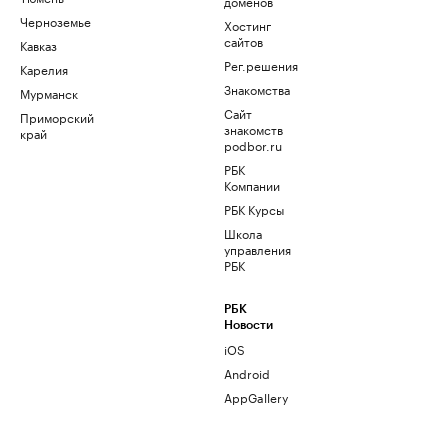
доменов
Черноземье
Хостинг
сайтов
Кавказ
Рег.решения
Карелия
Знакомства
Мурманск
Сайт
Приморский
знакомств
край
podbor.ru
РБК
Компании
РБК Курсы
Школа
управления
РБК
РБК
Новости
iOS
Android
AppGallery