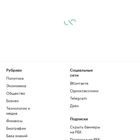
Рубрики
Социальные
сети
Политика
ВКонтакте
Экономика
Одноклассники
Общество
Telegram
Бизнес
Дзен
Технологии и
медиа
Финансы
Подписки
Скрыть баннеры
Биографии
на РБК
База знаний
Подписка на РБК