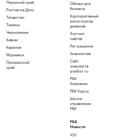
Пермский край
Облако для
бизнеса
Ростов-на-Дону
Корпоративный
Татарстан
регистратор
Тюмень
доменов
Черноземье
Хостинг
сайтов
Кавказ
Рег.решения
Карелия
Знакомства
Мурманск
Сайт
Приморский
знакомств
край
podbor.ru
РБК
Компании
РБК Курсы
Школа
управления
РБК
РБК
Новости
iOS