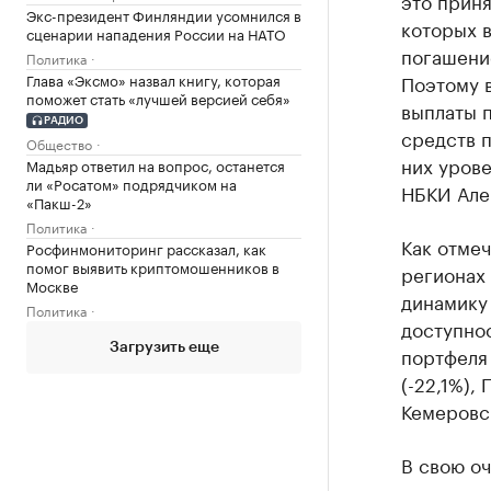
это приня
Экс-президент Финляндии усомнился в
которых в
сценарии нападения России на НАТО
погашени
Политика
Глава «Эксмо» назвал книгу, которая
Поэтому 
поможет стать «лучшей версией себя»
выплаты 
РАДИО
средств 
Общество
них урове
Мадьяр ответил на вопрос, останется
ли «Росатом» подрядчиком на
НБКИ Але
«Пакш-2»
Политика
Как отмеч
Росфинмониторинг рассказал, как
помог выявить криптомошенников в
регионах
Москве
динамику 
Политика
доступно
Загрузить еще
портфеля
(-22,1%),
Кемеровск
В свою о