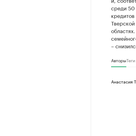
и, соотве
среди 50
кредитов 
Тверской 
областях.
семейного
– снизилс
Авторы
Теги
Анастасия 