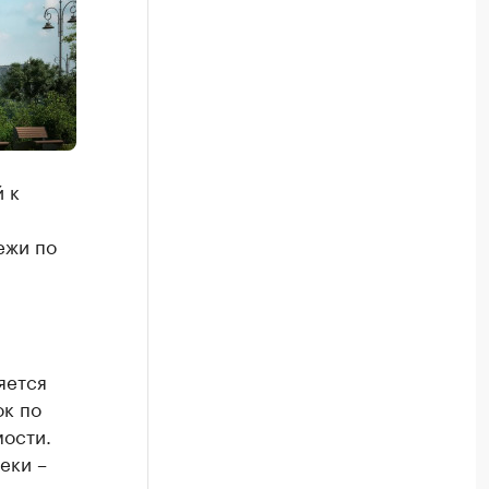
 к
ежи по
яется
ок по
мости.
еки –