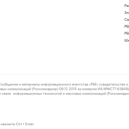
Ре
Зн
Са
РБ
РБ
Шк
ения и материалы информационного агентства «РБК» (свидетельство о 
овых коммуникаций (Роскомнадзор) 09.12.2015 за номером ИА №ФС77-63848) 
 связи, информационных технологий и массовых коммуникаций (Роскомнадз
нажмите Ctrl + Enter