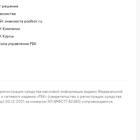
г.решения
акомства
йт знакомств podbor.ru
К Компании
К Курсы
ола управления РБК
регистрации средства массовой информации выдано Федеральной
и сетевого издания «РБК» (свидетельство о регистрации средства
ор) 03.12.2021 за номером ЭЛ №ФС77-82385) сопровождаются