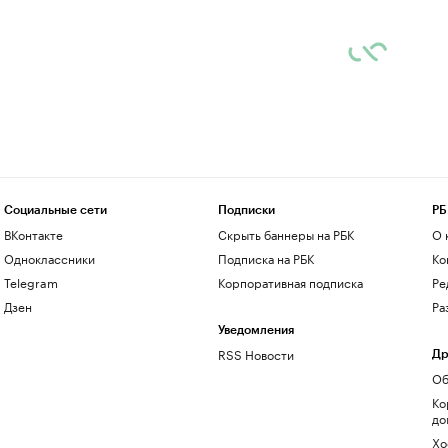
Социальные сети
Подписки
РБ
ВКонтакте
Скрыть баннеры на РБК
О 
Одноклассники
Подписка на РБК
Ко
Telegram
Корпоративная подписка
Ре
Дзен
Ра
Уведомления
RSS Новости
Др
Об
Ко
до
Хо