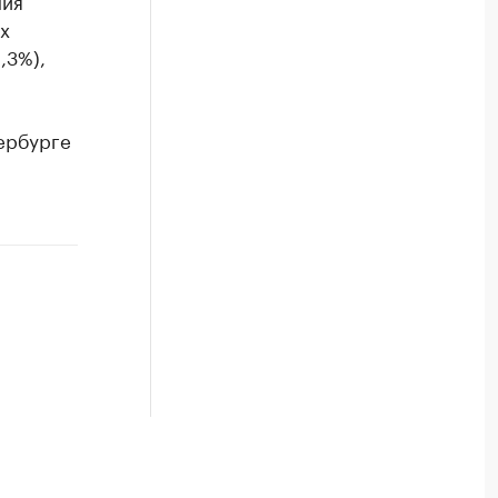
ния
х
,3%),
тербурге