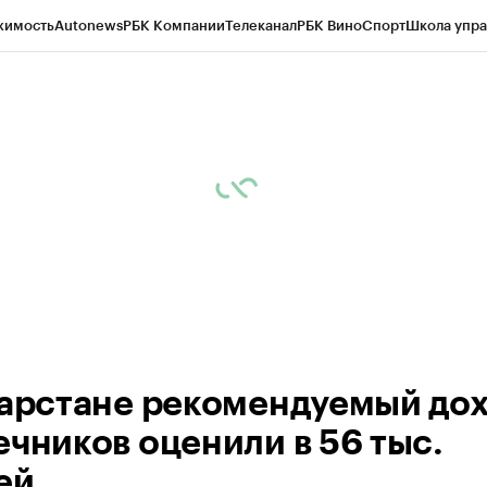
жимость
Autonews
РБК Компании
Телеканал
РБК Вино
Спорт
Школа упра
ипто
РБК Бизнес-среда
Дискуссионный клуб
Исследования
Кредитные 
рагентов
Политика
Экономика
Бизнес
Технологии и медиа
Финансы
Рын
тарстане рекомендуемый до
ечников оценили в 56 тыс.
ей