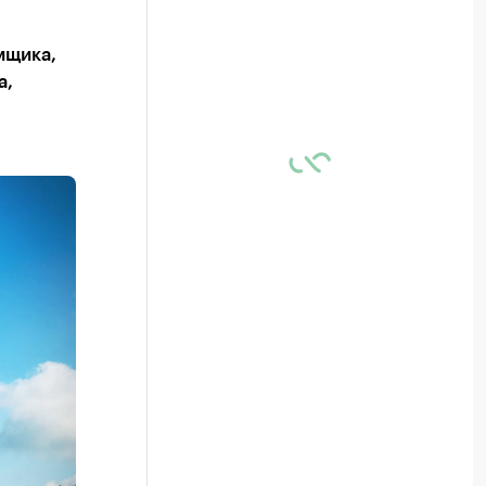
мщика,
а,