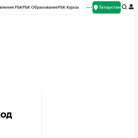
Татарстан
вления РБК
РБК Образование
РБК Курсы
рейтинги
Франшизы
Газета
ок наличной валюты
ход