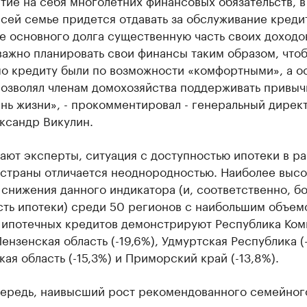
тие на себя многолетних финансовых обязательств, в
сей семье придется отдавать за обслуживание креди
е основного долга существенную часть своих доходо
важно планировать свои финансы таким образом, что
по кредиту были по возможности «комфортными», а о
позволял членам домохозяйства поддерживать привыч
нь жизни», - прокомментировал - генеральный дирек
ксандр Викулин.
ают эксперты, ситуация с доступностью ипотеки в р
 страны отличается неоднородностью. Наиболее выс
снижения данного индикатора (и, соответственно, б
сть ипотеки) среди 50 регионов с наибольшим объем
 ипотечных кредитов демонстрируют Республика Ком
 Пензенская область (-19,6%), Удмуртская Республика (-
ая область (-15,3%) и Приморский край (-13,8%).
чередь, наивысший рост рекомендованного семейног