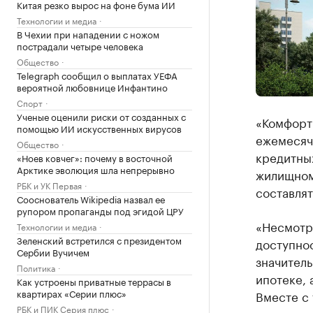
Китая резко вырос на фоне бума ИИ
Технологии и медиа
В Чехии при нападении с ножом
пострадали четыре человека
Общество
Telegraph сообщил о выплатах УЕФА
вероятной любовнице Инфантино
Спорт
Ученые оценили риски от созданных с
«Комфорт
помощью ИИ искусственных вирусов
ежемесяч
Общество
кредитных
«Ноев ковчег»: почему в восточной
Арктике эволюция шла непрерывно
жилищном
РБК и УК Первая
составлят
Сооснователь Wikipedia назвал ее
рупором пропаганды под эгидой ЦРУ
«Несмотря
Технологии и медиа
Зеленский встретился с президентом
доступнос
Сербии Вучичем
значител
Политика
ипотеке, 
Как устроены приватные террасы в
квартирах «Серии плюс»
Вместе с 
РБК и ПИК Серия плюс