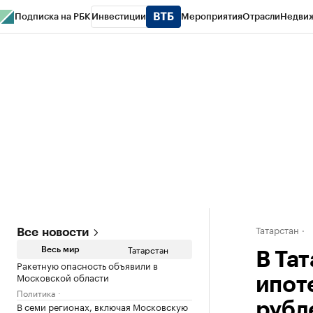
Подписка на РБК
Инвестиции
Мероприятия
Отрасли
Недви
РБК Life
Тренды
Визионеры
Национальные проекты
Город
Стиль
Кр
Спецпроекты СПб
Конференции СПб
Спецпроекты
Проверка конт
Татарстан
Все новости
Татарстан
Весь мир
В Та
Ракетную опасность объявили в
Московской области
ипот
Политика
В семи регионах, включая Московскую
рубл