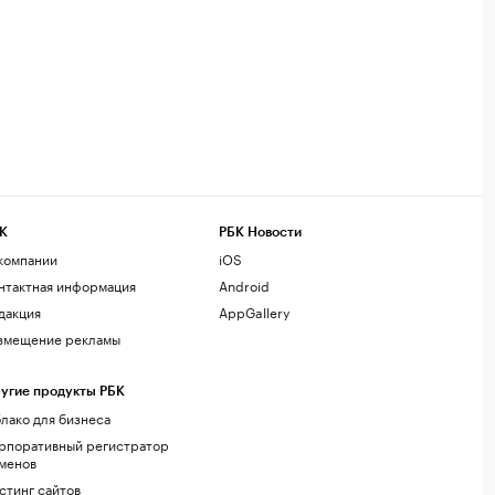
К
РБК Новости
компании
iOS
нтактная информация
Android
дакция
AppGallery
змещение рекламы
угие продукты РБК
лако для бизнеса
рпоративный регистратор
менов
стинг сайтов