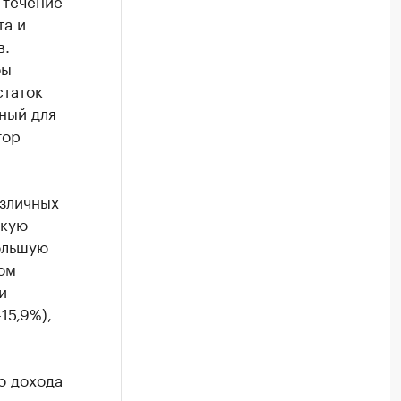
 течение
та и
в.
бы
статок
ный для
тор
азличных
окую
ольшую
ом
и
15,9%),
о дохода