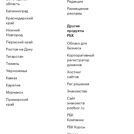
Редакция
область
Размещение
Калининград
рекламы
Краснодарский
край
Другие
Нижний
продукты
Новгород
РБК
Пермский край
Облако для
бизнеса
Ростов-на-Дону
Корпоративный
Татарстан
регистратор
Тюмень
доменов
Черноземье
Хостинг
сайтов
Кавказ
Рег.решения
Карелия
Знакомства
Мурманск
Сайт
Приморский
знакомств
край
podbor.ru
РБК
Компании
РБК Курсы
Школа