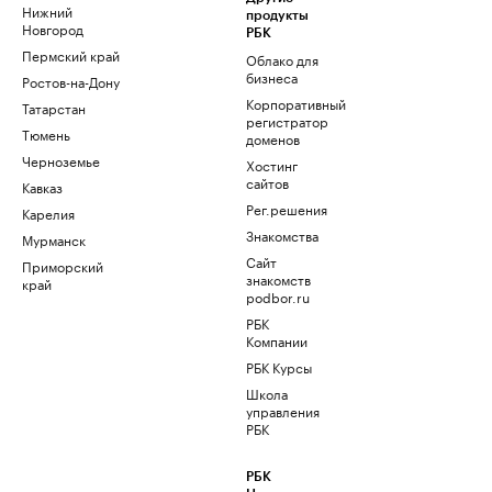
Нижний
продукты
Новгород
РБК
Пермский край
Облако для
бизнеса
Ростов-на-Дону
Корпоративный
Татарстан
регистратор
Тюмень
доменов
Черноземье
Хостинг
сайтов
Кавказ
Рег.решения
Карелия
Знакомства
Мурманск
Сайт
Приморский
знакомств
край
podbor.ru
РБК
Компании
РБК Курсы
Школа
управления
РБК
РБК