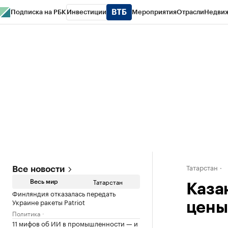
Подписка на РБК
Инвестиции
Мероприятия
Отрасли
Недви
РБК Life
Тренды
Визионеры
Национальные проекты
Город
Стиль
Кр
Спецпроекты СПб
Конференции СПб
Спецпроекты
Проверка конт
Татарстан
Все новости
Татарстан
Весь мир
Каза
Финляндия отказалась передать
Украине ракеты Patriot
цены
Политика
11 мифов об ИИ в промышленности — и