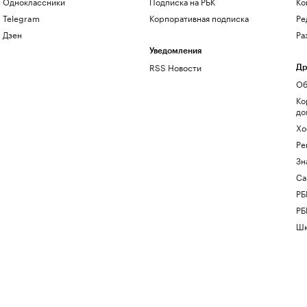
Одноклассники
Подписка на РБК
Ко
Telegram
Корпоративная подписка
Ре
Дзен
Ра
Уведомления
RSS Новости
Др
Об
Ко
до
Хо
Ре
Зн
Са
РБ
РБ
Шк