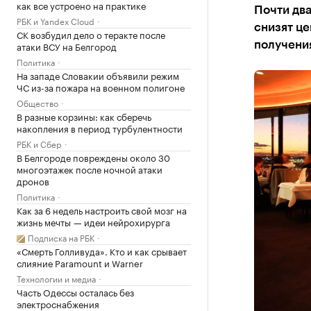
как все устроено на практике
Почти два
РБК и Yandex Cloud
снизят це
СК возбудил дело о теракте после
атаки ВСУ на Белгород
получения
Политика
На западе Словакии объявили режим
ЧС из-за пожара на военном полигоне
Общество
В разные корзины: как сберечь
накопления в период турбулентности
РБК и Сбер
В Белгороде повреждены около 30
многоэтажек после ночной атаки
дронов
Политика
Как за 6 недель настроить свой мозг на
жизнь мечты — идеи нейрохирурга
Подписка на РБК
«Смерть Голливуда». Кто и как срывает
слияние Paramount и Warner
Технологии и медиа
Часть Одессы осталась без
электроснабжения