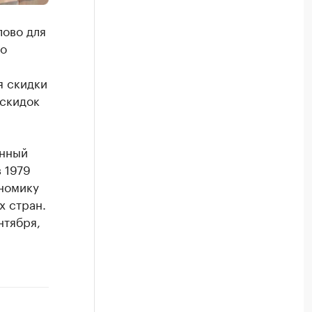
лово для
 о
я скидки
 скидок
енный
 1979
ономику
х стран.
нтября,