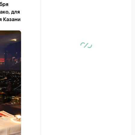
ября
ако, для
я Казани