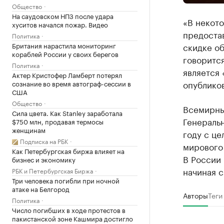
Общество
На саудовском НПЗ после удара
«В некото
хуситов начался пожар. Видео
предостав
Политика
Британия нарастила мониторинг
скидке об
кораблей России у своих берегов
говоритс
Политика
является 
Актер Кристофер Ламберт потерял
опубликов
сознание во время автограф-сессии в
США
Общество
Всемирны
Сила цвета. Как Stanley заработала
Генераль
$750 млн, продавая термосы
женщинам
году с це
Подписка на РБК
мирового
Как Петербургская биржа влияет на
В России
бизнес и экономику
начиная с
РБК и Петербургская Биржа
Три человека погибли при ночной
атаке на Белгород
Авторы
Теги
Политика
Число погибших в ходе протестов в
пакистанской зоне Кашмира достигло