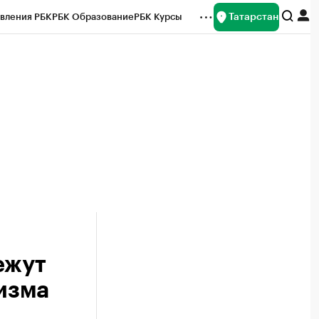
Татарстан
вления РБК
РБК Образование
РБК Курсы
рейтинги
Франшизы
Газета
ок наличной валюты
ежут
ризма