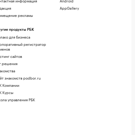
нтактная информация
Android
дакция
AppGallery
змещение рекламы
угие продукты РБК
лако для бизнеса
рпоративный регистратор
менов
стинг сайтов
г.решения
акомства
йт знакомств podbor.ru
К Компании
К Курсы
ола управления РБК