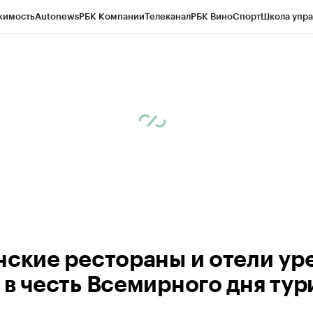
жимость
Autonews
РБК Компании
Телеканал
РБК Вино
Спорт
Школа упра
ипто
РБК Бизнес-среда
Дискуссионный клуб
Исследования
Кредитные 
рагентов
Политика
Экономика
Бизнес
Технологии и медиа
Финансы
Рын
нские рестораны и отели ур
 в честь Всемирного дня ту