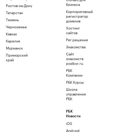
бизнеса
Ростов-на-Дону
Корпоративный
Татарстан
регистратор
Тюмень
доменов
Черноземье
Хостинг
сайтов
Кавказ
Рег.решения
Карелия
Знакомства
Мурманск
Сайт
Приморский
знакомств
край
podbor.ru
РБК
Компании
РБК Курсы
Школа
управления
РБК
РБК
Новости
iOS
Android