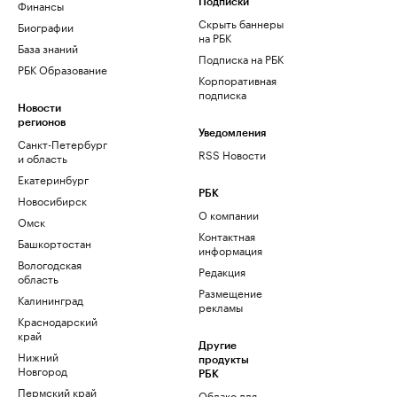
Финансы
Подписки
Скрыть баннеры
Биографии
на РБК
База знаний
Подписка на РБК
РБК Образование
Корпоративная
подписка
Новости
регионов
Уведомления
Санкт-Петербург
RSS Новости
и область
Екатеринбург
РБК
Новосибирск
О компании
Омск
Контактная
Башкортостан
информация
Вологодская
Редакция
область
Размещение
Калининград
рекламы
Краснодарский
край
Другие
Нижний
продукты
Новгород
РБК
Пермский край
Облако для