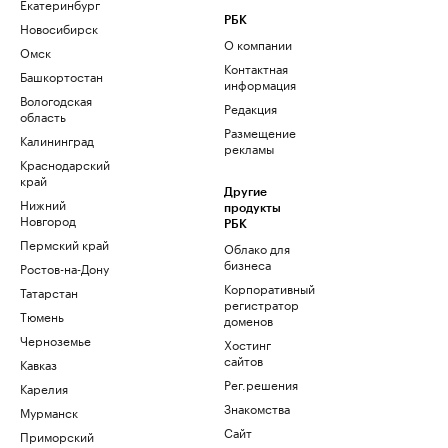
Екатеринбург
РБК
Новосибирск
О компании
Омск
Контактная
Башкортостан
информация
Вологодская
Редакция
область
Размещение
Калининград
рекламы
Краснодарский
край
Другие
Нижний
продукты
Новгород
РБК
Пермский край
Облако для
бизнеса
Ростов-на-Дону
Корпоративный
Татарстан
регистратор
Тюмень
доменов
Черноземье
Хостинг
сайтов
Кавказ
Рег.решения
Карелия
Знакомства
Мурманск
Сайт
Приморский
знакомств