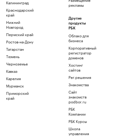
Калининград
рекламы
Краснодарский
край
Другие
Нижний
продукты
Новгород
РБК
Пермский край
Облако для
бизнеса
Ростов-на-Дону
Корпоративный
Татарстан
регистратор
Тюмень
доменов
Черноземье
Хостинг
сайтов
Кавказ
Рег.решения
Карелия
Знакомства
Мурманск
Сайт
Приморский
знакомств
край
podbor.ru
РБК
Компании
РБК Курсы
Школа
управления