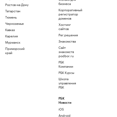
бизнеса
Ростов-на-Дону
Корпоративный
Татарстан
регистратор
Тюмень
доменов
Черноземье
Хостинг
сайтов
Кавказ
Рег.решения
Карелия
Знакомства
Мурманск
Сайт
Приморский
знакомств
край
podbor.ru
РБК
Компании
РБК Курсы
Школа
управления
РБК
РБК
Новости
iOS
Android