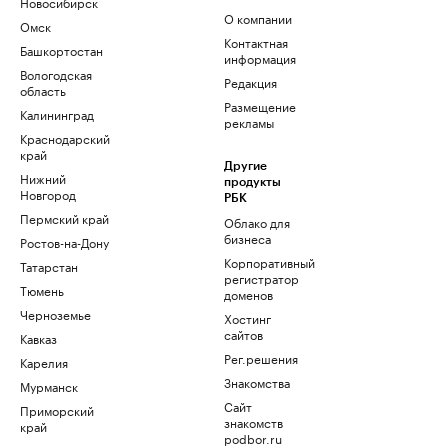
Новосибирск
О компании
Омск
Контактная
Башкортостан
информация
Вологодская
Редакция
область
Размещение
Калининград
рекламы
Краснодарский
край
Другие
Нижний
продукты
Новгород
РБК
Пермский край
Облако для
бизнеса
Ростов-на-Дону
Корпоративный
Татарстан
регистратор
Тюмень
доменов
Черноземье
Хостинг
сайтов
Кавказ
Рег.решения
Карелия
Знакомства
Мурманск
Сайт
Приморский
знакомств
край
podbor.ru