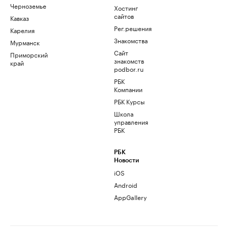
Черноземье
Хостинг
сайтов
Кавказ
Рег.решения
Карелия
Знакомства
Мурманск
Сайт
Приморский
знакомств
край
podbor.ru
РБК
Компании
РБК Курсы
Школа
управления
РБК
РБК
Новости
iOS
Android
AppGallery