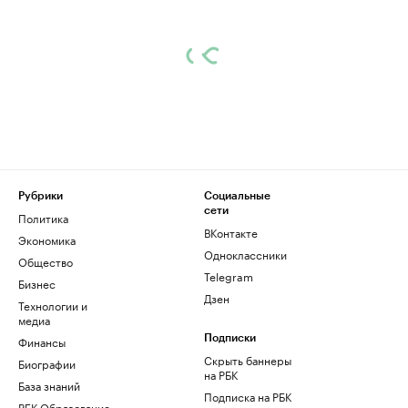
Рубрики
Социальные
сети
Политика
ВКонтакте
Экономика
Одноклассники
Общество
Telegram
Бизнес
Дзен
Технологии и
медиа
Финансы
Подписки
Скрыть баннеры
Биографии
на РБК
База знаний
Подписка на РБК
РБК Образование