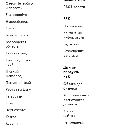
Санкт-Петербург
RSS Новости
и область
Екатеринбург
РБК
Новосибирск
О компании
Омск
Контактная
Башкортостан
информация
Вологодская
Редакция
область
Размещение
Калининград
рекламы
Краснодарский
край
Другие
Нижний
продукты
Новгород
РБК
Пермский край
Облако для
бизнеса
Ростов-на-Дону
Корпоративный
Татарстан
регистратор
Тюмень
доменов
Черноземье
Хостинг
сайтов
Кавказ
Рег.решения
Карелия