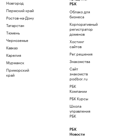
Новгород
РБК
Пермский край
Облако для
бизнеса
Ростов-на-Дону
Корпоративный
Татарстан
регистратор
Тюмень
доменов
Черноземье
Хостинг
сайтов
Кавказ
Рег.решения
Карелия
Знакомства
Мурманск
Сайт
Приморский
знакомств
край
podbor.ru
РБК
Компании
РБК Курсы
Школа
управления
РБК
РБК
Новости