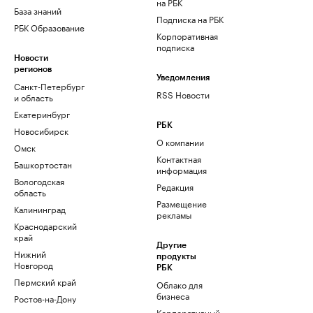
на РБК
База знаний
Подписка на РБК
РБК Образование
Корпоративная
подписка
Новости
регионов
Уведомления
Санкт-Петербург
RSS Новости
и область
Екатеринбург
РБК
Новосибирск
О компании
Омск
Контактная
Башкортостан
информация
Вологодская
Редакция
область
Размещение
Калининград
рекламы
Краснодарский
край
Другие
Нижний
продукты
Новгород
РБК
Пермский край
Облако для
бизнеса
Ростов-на-Дону
Корпоративный