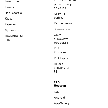
Татарстан
регистратор
Тюмень
доменов
Черноземье
Хостинг
сайтов
Кавказ
Рег.решения
Карелия
Знакомства
Мурманск
Сайт
Приморский
знакомств
край
podbor.ru
РБК
Компании
РБК Курсы
Школа
управления
РБК
РБК
Новости
iOS
Android
AppGallery