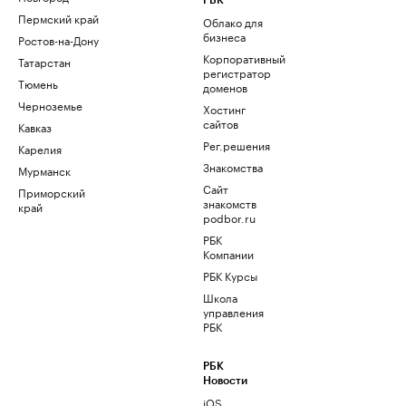
РБК
Пермский край
Облако для
бизнеса
Ростов-на-Дону
Корпоративный
Татарстан
регистратор
Тюмень
доменов
Черноземье
Хостинг
сайтов
Кавказ
Рег.решения
Карелия
Знакомства
Мурманск
Сайт
Приморский
знакомств
край
podbor.ru
РБК
Компании
РБК Курсы
Школа
управления
РБК
РБК
Новости
iOS