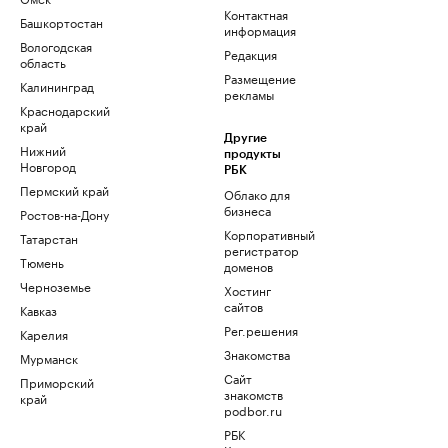
Контактная
Башкортостан
информация
Вологодская
Редакция
область
Размещение
Калининград
рекламы
Краснодарский
край
Другие
Нижний
продукты
Новгород
РБК
Пермский край
Облако для
бизнеса
Ростов-на-Дону
Корпоративный
Татарстан
регистратор
Тюмень
доменов
Черноземье
Хостинг
сайтов
Кавказ
Рег.решения
Карелия
Знакомства
Мурманск
Сайт
Приморский
знакомств
край
podbor.ru
РБК