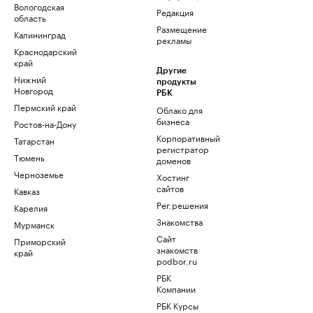
Вологодская
Редакция
область
Размещение
Калининград
рекламы
Краснодарский
край
Другие
Нижний
продукты
Новгород
РБК
Пермский край
Облако для
бизнеса
Ростов-на-Дону
Корпоративный
Татарстан
регистратор
Тюмень
доменов
Черноземье
Хостинг
сайтов
Кавказ
Рег.решения
Карелия
Знакомства
Мурманск
Сайт
Приморский
знакомств
край
podbor.ru
РБК
Компании
РБК Курсы