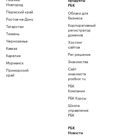
продукты
Новгород
РБК
Пермский край
Облако для
бизнеса
Ростов-на-Дону
Корпоративный
Татарстан
регистратор
Тюмень
доменов
Черноземье
Хостинг
сайтов
Кавказ
Рег.решения
Карелия
Знакомства
Мурманск
Сайт
Приморский
знакомств
край
podbor.ru
РБК
Компании
РБК Курсы
Школа
управления
РБК
РБК
Новости