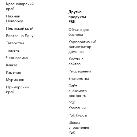
Краснодарский
край
Другие
Нижний
продукты
Новгород
РБК
Пермский край
Облако для
бизнеса
Ростов-на-Дону
Корпоративный
Татарстан
регистратор
Тюмень
доменов
Черноземье
Хостинг
сайтов
Кавказ
Рег.решения
Карелия
Знакомства
Мурманск
Сайт
Приморский
знакомств
край
podbor.ru
РБК
Компании
РБК Курсы
Школа
управления
РБК