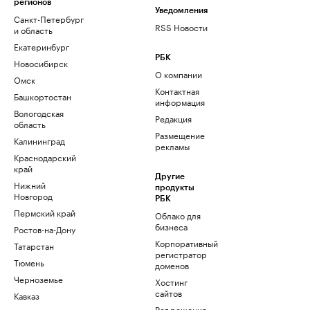
регионов
Уведомления
Санкт-Петербург
RSS Новости
и область
Екатеринбург
РБК
Новосибирск
О компании
Омск
Контактная
Башкортостан
информация
Вологодская
Редакция
область
Размещение
Калининград
рекламы
Краснодарский
край
Другие
Нижний
продукты
Новгород
РБК
Пермский край
Облако для
бизнеса
Ростов-на-Дону
Корпоративный
Татарстан
регистратор
Тюмень
доменов
Черноземье
Хостинг
сайтов
Кавказ
Рег.решения