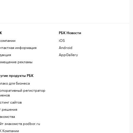
К
РБК Новости
компании
iOS
нтактная информация
Android
дакция
AppGallery
змещение рекламы
угие продукты РБК
лако для бизнеса
рпоративный регистратор
менов
стинг сайтов
г.решения
акомства
йт знакомств podbor.ru
К Компании