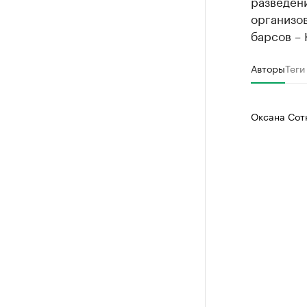
разведен
организо
барсов – 
Авторы
Теги
Оксана Сот