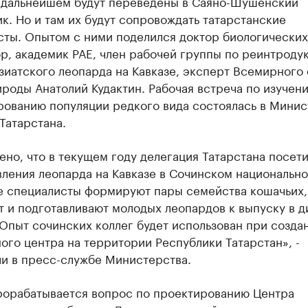
в дальнейшем будут переведены в Саяно-Шушенский
к. Но и там их будут сопровождать татарстанские
ты. Опытом с ними поделился доктор биологических
р, академик РАЕ, член рабочей группы по реинтроду
зиатского леопарда на Кавказе, эксперт Всемирного
роды Анатолий Кудактин. Рабочая встреча по изучен
рованию популяции редкого вида состоялась в Минис
Татарстана.
но, что в текущем году делегация Татарстана посет
вления леопарда на Кавказе в Сочинском национальн
де специалисты формируют пары семейства кошачьих,
 и подготавливают молодых леопардов к выпуску в д
Опыт сочинских коллег будет использован при созда
ого центра на территории Республики Татарстан», -
ли в пресс-службе Министерства.
рорабатывается вопрос по проектированию Центра