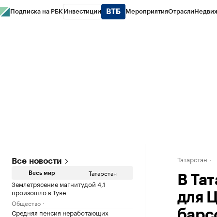
Подписка на РБК
Инвестиции
Мероприятия
Отрасли
Недви
РБК Life
Тренды
Визионеры
Национальные проекты
Город
Стиль
Кр
Спецпроекты СПб
Конференции СПб
Спецпроекты
Проверка конт
Татарстан
Все новости
Татарстан
Весь мир
В Та
Землетрясение магнитудой 4,1
произошло в Туве
для 
Общество
Средняя пенсия неработающих
барс