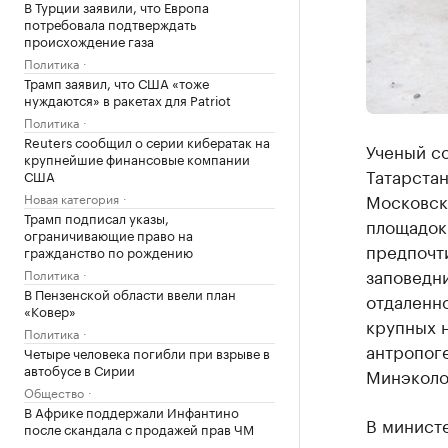
В Турции заявили, что Европа
потребовала подтверждать
происхождение газа
Политика
Трамп заявил, что США «тоже
нуждаются» в ракетах для Patriot
Политика
Reuters сообщил о серии кибератак на
Ученый со
крупнейшие финансовые компании
Татарстан
США
Московск
Новая категория
Трамп подписал указы,
площадок
ограничивающие право на
предпочт
гражданство по рождению
заповедн
Политика
В Пензенской области ввели план
отдаленн
«Ковер»
крупных н
Политика
антропоге
Четыре человека погибли при взрыве в
автобусе в Сирии
Минэколо
Общество
В Африке поддержали Инфантино
В минист
после скандала с продажей прав ЧМ