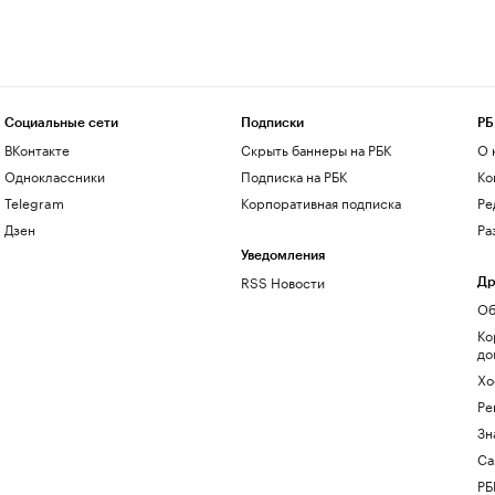
Социальные сети
Подписки
РБ
ВКонтакте
Скрыть баннеры на РБК
О 
Одноклассники
Подписка на РБК
Ко
Telegram
Корпоративная подписка
Ре
Дзен
Ра
Уведомления
RSS Новости
Др
Об
Ко
до
Хо
Ре
Зн
Са
РБ