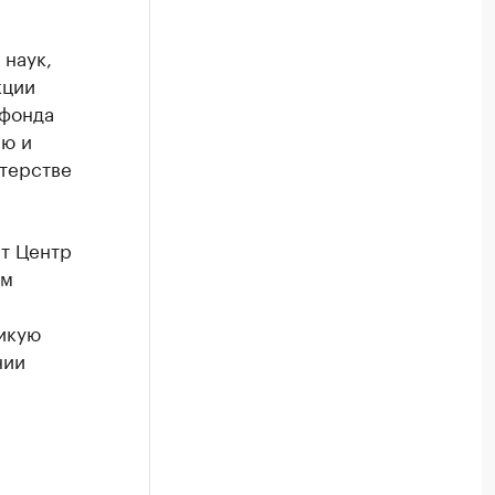
 наук,
кции
 фонда
ию и
терстве
ит Центр
ом
икую
нии