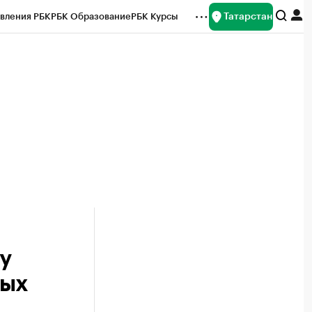
Татарстан
вления РБК
РБК Образование
РБК Курсы
рейтинги
Франшизы
Газета
ок наличной валюты
у
ных