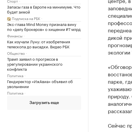
центре, 
Спорт
Запасы газа в Европе на минимуме. Что
заповедни
будет зимой
специалис
Подписка на РБК
профессо
Экс-глава Mind Money признала вину
по «делу брокеров» о хищении ₽7 млрд
переднеа
Финансы
дикой при
Как изучали Луну: от изобретения
прогнози
телескопа до высадки. Видео РБК
экологии 
Общество
Трамп заявил о прогрессе в
урегулировании украинского
«Обговоре
конфликта
восстано
Политика
парке, г
Гендиректор «ИжАвиа» объявил об
увольнении
ухаживают
Политика
природу. 
аналогичн
Загрузить еще
рассказа
Сейчас п