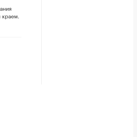
тания
 краем.