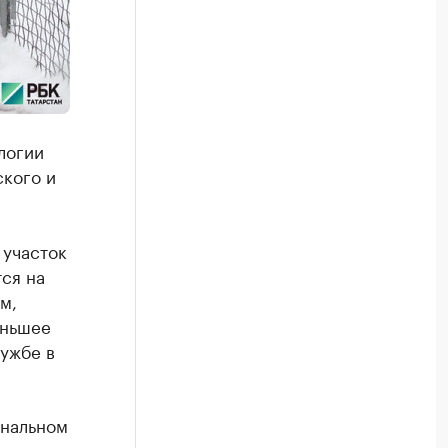
логии
ского и
 участок
ся на
м,
еньшее
ужбе в
ональном