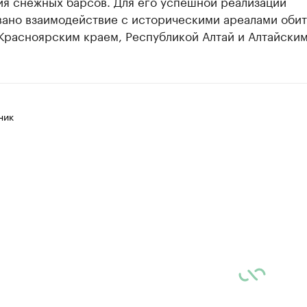
ия снежных барсов. Для его успешной реализации
вано взаимодействие с историческими ареалами оби
Красноярским краем, Республикой Алтай и Алтайским
ник