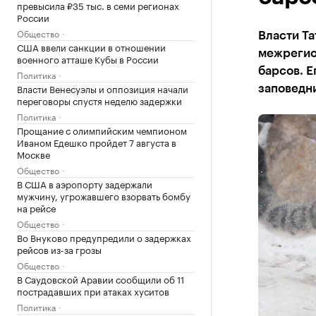
превысила ₽35 тыс. в семи регионах
России
Общество
Власти Та
США ввели санкции в отношении
межрегио
военного атташе Кубы в России
барсов. Е
Политика
Власти Венесуэлы и оппозиция начали
заповедн
переговоры спустя неделю задержки
Политика
Прощание с олимпийским чемпионом
Иваном Едешко пройдет 7 августа в
Москве
Общество
В США в аэропорту задержали
мужчину, угрожавшего взорвать бомбу
на рейсе
Общество
Во Внуково предупредили о задержках
рейсов из-за грозы
Общество
В Саудовской Аравии сообщили об 11
пострадавших при атаках хуситов
Политика