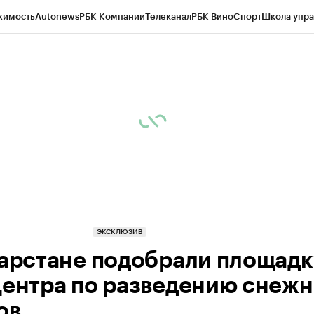
жимость
Autonews
РБК Компании
Телеканал
РБК Вино
Спорт
Школа упра
ипто
РБК Бизнес-среда
Дискуссионный клуб
Исследования
Кредитные 
рагентов
Политика
Экономика
Бизнес
Технологии и медиа
Финансы
Рын
ЭКСКЛЮЗИВ
тарстане подобрали площадк
Центра по разведению снеж
ов