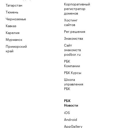
Корпоративный
Татарстан
регистратор
Тюмень
доменов
Черноземье
Хостинг
сайтов
Кавказ
Рег.решения
Карелия
Знакомства
Мурманск
Сайт
Приморский
знакомств
край
podbor.ru
РБК
Компании
РБК Курсы
Школа
управления
РБК
РБК
Новости
iOS
Android
AppGallery