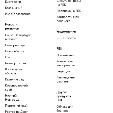
Скрыть баннеры
Биографии
на РБК
База знаний
Подписка на РБК
РБК Образование
Корпоративная
подписка
Новости
регионов
Уведомления
Санкт-Петербург
RSS Новости
и область
Екатеринбург
РБК
Новосибирск
О компании
Омск
Контактная
Башкортостан
информация
Вологодская
Редакция
область
Размещение
Калининград
рекламы
Краснодарский
край
Другие
Нижний
продукты
Новгород
РБК
Пермский край
Облако для
бизнеса
Ростов-на-Дону