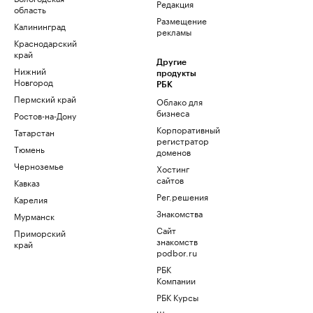
Редакция
область
Размещение
Калининград
рекламы
Краснодарский
край
Другие
Нижний
продукты
Новгород
РБК
Пермский край
Облако для
бизнеса
Ростов-на-Дону
Корпоративный
Татарстан
регистратор
Тюмень
доменов
Черноземье
Хостинг
сайтов
Кавказ
Рег.решения
Карелия
Знакомства
Мурманск
Сайт
Приморский
знакомств
край
podbor.ru
РБК
Компании
РБК Курсы