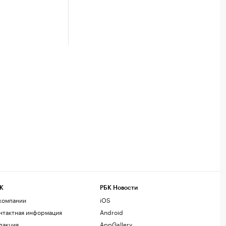
К
РБК Новости
компании
iOS
нтактная информация
Android
дакция
AppGallery