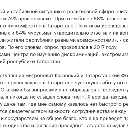
ой и стабильной ситуацию в религиозной сфере счит
н и 74% православных. При этом более 88% правосл
что им комфортно в Татарстане. По итогам исследов
вных и 84% мусульман утвердительно ответили на во
ли жители республики равными возможностями», - ск
в. По его словам, опрос проводился в 2017 году
ками Центра по изучению дискриминаций, экстремиз
ий республики Татарстан.
ыступления митрополит Казанский и Татарстанский Ф
что православные в Татарстане чувствуют заботу со 
«С какими бы вопросами я не обращался к президент
а, я никогда не слышал слова «нет». Я всегда находи
 даже там, где мне самому казалось нет быстрого р
ется свидетельством важности сотрудничества между
и государством на общее благо. Кто еще приведет п
ень единства и согласия президент Татарстана издал 