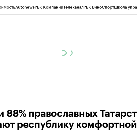
жимость
Autonews
РБК Компании
Телеканал
РБК Вино
Спорт
Школа упра
ипто
РБК Бизнес-среда
Дискуссионный клуб
Исследования
Кредитные 
рагентов
Политика
Экономика
Бизнес
Технологии и медиа
Финансы
Рын
и 88% православных Татарс
ают республику комфортной