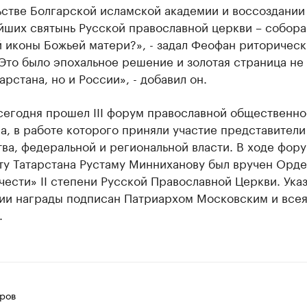
ьстве Болгарской исламской академии и воссоздании
йших святынь Русской православной церкви – собора
 иконы Божьей матери?», - задал Феофан риторичес
Это было эпохальное решение и золотая страница не 
арстана, но и России», - добавил он.
сегодня прошел III форум православной общественно
а, в работе которого приняли участие представители
ва, федеральной и региональной власти. В ходе фор
ту Татарстана Рустаму Минниханову был вручен Орд
чести» II степени Русской Православной Церкви. Указ
ии награды подписан Патриархом Московским и всея
.
ров