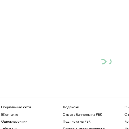
Социальные сети
Подписки
РБ
ВКонтакте
Скрыть баннеры на РБК
О 
Одноклассники
Подписка на РБК
Ко
Telegram
Корпоративная подписка
Ре