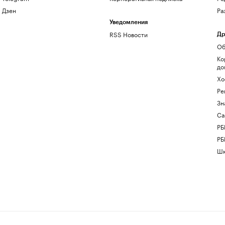
Дзен
Ра
Уведомления
RSS Новости
Др
Об
Ко
до
Хо
Ре
Зн
Са
РБ
РБ
Шк