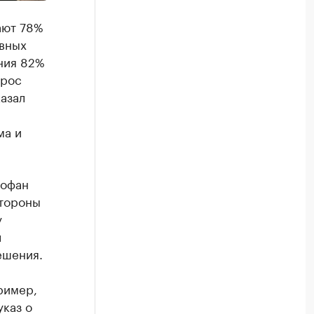
ают 78%
авных
ания 82%
прос
азал
ма и
еофан
стороны
у
л
ешения.
ример,
указ о