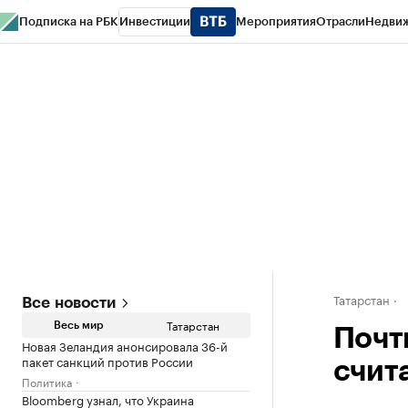
Подписка на РБК
Инвестиции
Мероприятия
Отрасли
Недви
РБК Life
Тренды
Визионеры
Национальные проекты
Город
Стиль
Кр
Спецпроекты СПб
Конференции СПб
Спецпроекты
Проверка конт
Татарстан
Все новости
Татарстан
Весь мир
Почт
Новая Зеландия анонсировала 36-й
пакет санкций против России
счит
Политика
Bloomberg узнал, что Украина