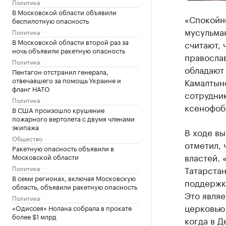
Политика
В Московской области объявили
«Спокойн
беспилотную опасность
мусульма
Политика
В Московской области второй раз за
считают, 
ночь объявили ракетную опасность
правосла
Политика
обладают 
Пентагон отстранил генерала,
отвечавшего за помощь Украине и
Камалтыно
фланг НАТО
сотрудни
Политика
ксенофоб
В США произошло крушение
пожарного вертолета с двумя членами
экипажа
В ходе в
Общество
отметил, 
Ракетную опасность объявили в
властей. 
Московской области
Политика
Татарстан
В семи регионах, включая Московскую
поддержку
область, объявили ракетную опасность
Это явля
Политика
церковью 
«Одиссея» Нолана собрала в прокате
более $1 млрд
когда в Д