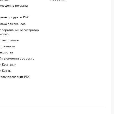
змещение рекламы
угие продукты РБК
лако для бизнеса
рпоративный регистратор
менов
стинг сайтов
г.решения
акомства
йт знакомств podbor.ru
К Компании
К Курсы
ола управления РБК