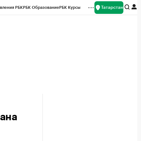
Татарстан
вления РБК
РБК Образование
РБК Курсы
рейтинги
Франшизы
Газета
ок наличной валюты
тана