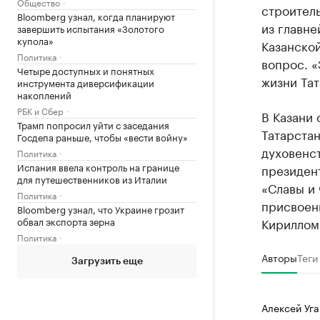
Общество
строител
Bloomberg узнал, когда планируют
из главне
завершить испытания «Золотого
купола»
Казанской
Политика
вопрос. «
Четыре доступных и понятных
жизни Тат
инструмента диверсификации
накоплений
РБК и Сбер
В Казани 
Трамп попросил уйти с заседания
Татарстан
Госдепа раньше, чтобы «вести войну»
духовенст
Политика
Испания ввела контроль на границе
президен
для путешественников из Италии
«Славы и 
Политика
присвоен
Bloomberg узнал, что Украине грозит
обвал экспорта зерна
Кириллом
Политика
Авторы
Теги
Загрузить еще
Алексей Уга