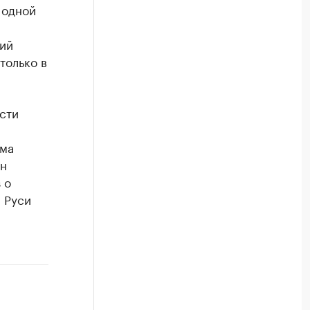
 одной
кий
только в
сти
ума
ен
 о
 Руси