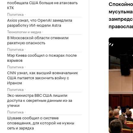
пообещала США больше не атаковать
Спокойно
КТК
мусульма
Политика
Axios узнал, что OpenAI замедлила
зампредсе
разработку ИИ-модели Astra
правосла
Технологии и медиа
В Московской области отменили
ракетную опасность
Политика
Мэр Киева сообщил о пожарах после
взрывов
Политика
CNN узнал, как высший военачальник
США пытается закончить войну с
Ираном
Политика
Экс-министра ВВС США лишили
доступа к секретным данным из-за
утечки
Политика
Шуваев сообщил о системе
оповещения, для которой не нужны
сеть и зарядка