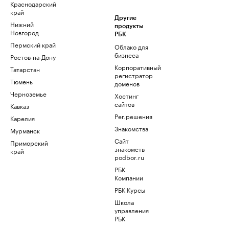
Краснодарский
край
Другие
Нижний
продукты
Новгород
РБК
Пермский край
Облако для
бизнеса
Ростов-на-Дону
Корпоративный
Татарстан
регистратор
Тюмень
доменов
Черноземье
Хостинг
сайтов
Кавказ
Рег.решения
Карелия
Знакомства
Мурманск
Сайт
Приморский
знакомств
край
podbor.ru
РБК
Компании
РБК Курсы
Школа
управления
РБК