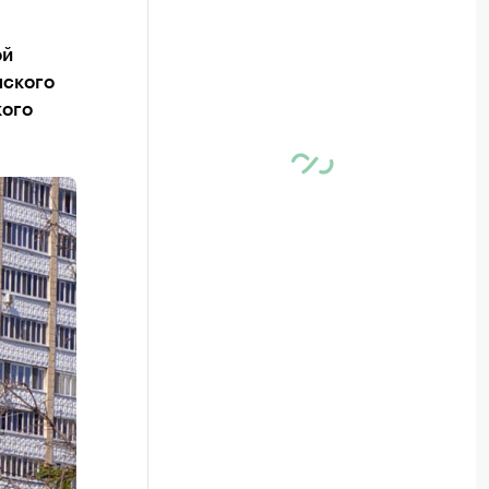
ой
нского
кого