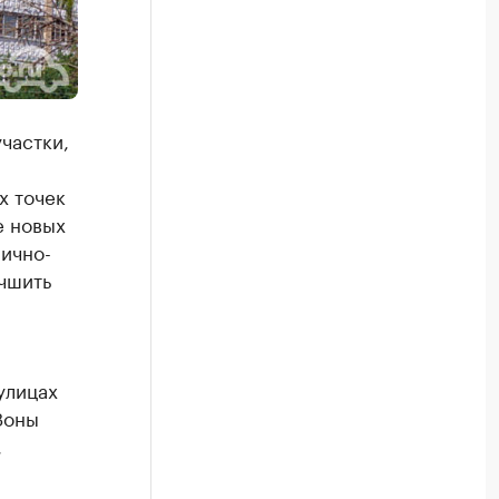
частки,
х точек
е новых
лично-
чшить
улицах
Зоны
,