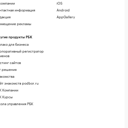
компании
iOS
нтактная информация
Android
дакция
AppGallery
змещение рекламы
угие продукты РБК
лако для бизнеса
рпоративный регистратор
менов
стинг сайтов
г.решения
акомства
йт знакомств podbor.ru
К Компании
К Курсы
ола управления РБК