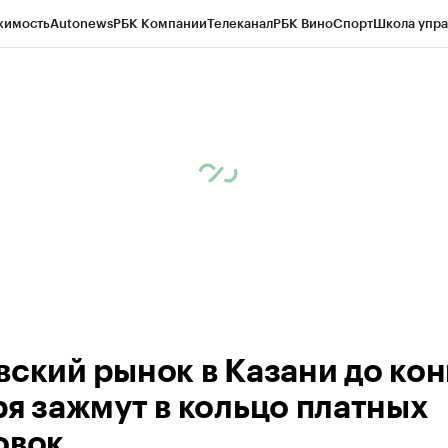
жимость
Autonews
РБК Компании
Телеканал
РБК Вино
Спорт
Школа упра
ипто
РБК Бизнес-среда
Дискуссионный клуб
Исследования
Кредитные 
рагентов
Политика
Экономика
Бизнес
Технологии и медиа
Финансы
Рын
вский рынок в Казани до ко
ря зажмут в кольцо платных
овок