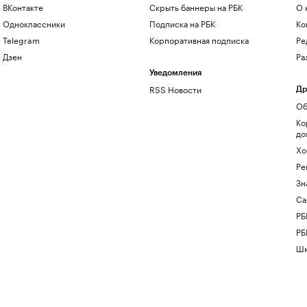
ВКонтакте
Скрыть баннеры на РБК
О 
Одноклассники
Подписка на РБК
Ко
Telegram
Корпоративная подписка
Ре
Дзен
Ра
Уведомления
RSS Новости
Др
Об
Ко
до
Хо
Ре
Зн
Са
РБ
РБ
Шк