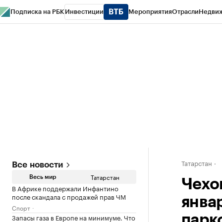
Подписка на РБК
Инвестиции
Мероприятия
Отрасли
Недви
РБК Life
Тренды
Визионеры
Национальные проекты
Город
Стиль
Кр
Спецпроекты СПб
Конференции СПб
Спецпроекты
Проверка конт
Татарстан
Все новости
Татарстан
Весь мир
Чехо
В Африке поддержали Инфантино
после скандала с продажей прав ЧМ
янва
Спорт
Запасы газа в Европе на минимуме. Что
парк