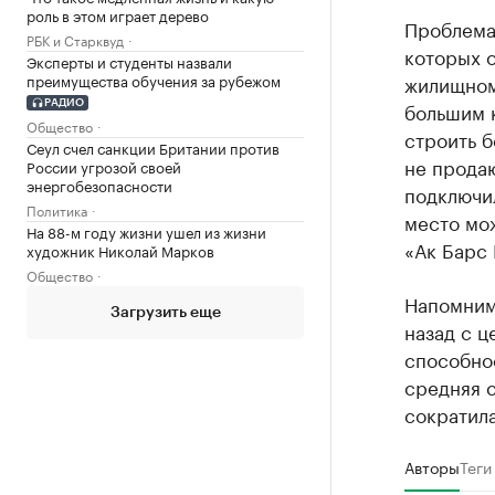
роль в этом играет дерево
Проблема
РБК и Старквуд
которых 
Эксперты и студенты назвали
преимущества обучения за рубежом
жилищном
большим 
РАДИО
Общество
строить 
Сеул счел санкции Британии против
не прода
России угрозой своей
энергобезопасности
подключил
Политика
место мож
На 88-м году жизни ушел из жизни
«Ак Барс
художник Николай Марков
Общество
Напомним,
Загрузить еще
назад с ц
способнос
средняя с
сократила
Авторы
Теги