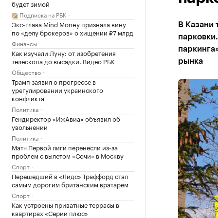
будет зимой
Подписка на РБК
Экс-глава Mind Money признала вину
В Казани 
по «делу брокеров» о хищении ₽7 млрд
парковки
Финансы
паркинга»
Как изучали Луну: от изобретения
телескопа до высадки. Видео РБК
рынка
Общество
Трамп заявил о прогрессе в
урегулировании украинского
конфликта
Политика
Гендиректор «ИжАвиа» объявил об
увольнении
Политика
Матч Первой лиги перенесли из-за
проблем с вылетом «Сочи» в Москву
Спорт
Перешедший в «Лидс» Траффорд стал
самым дорогим британским вратарем
Спорт
Как устроены приватные террасы в
квартирах «Серии плюс»