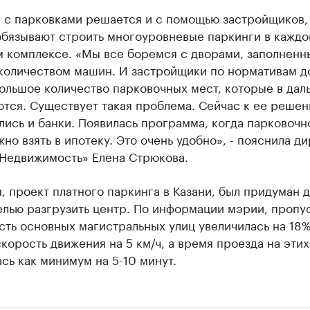
 с парковками решается и с помощью застройщиков,
обязывают строить многоуровневые паркинги в кажд
 комплексе. «Мы все боремся с дворами, заполнен
количеством машин. И застройщики по нормативам 
большое количество парковочных мест, которые в да
ются. Существует такая проблема. Сейчас к ее реше
ись и банки. Появилась программа, когда парковочн
но взять в ипотеку. Это очень удобно», - пояснила д
 Недвижимость» Елена Стрюкова.
 проект платного паркинга в Казани, был придуман д
елью разгрузить центр. По информации мэрии, пропу
ть основных магистральных улиц увеличилась на 18%
корость движения на 5 км/ч, а время проезда на этих
сь как минимум на 5-10 минут.