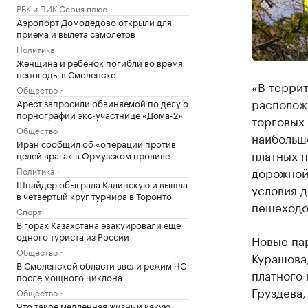
РБК и ПИК Серия плюс
Аэропорт Домодедово открыли для
приема и вылета самолетов
Политика
Женщина и ребенок погибли во время
непогоды в Смоленске
«В терри
Общество
располож
Арест запросили обвиняемой по делу о
порнографии экс-участнице «Дома-2»
торговых 
Общество
наибольш
Иран сообщил об «операции против
платных п
целей врага» в Ормузском проливе
дорожной 
Политика
Шнайдер обыграла Калинскую и вышла
условия 
в четвертый круг турнира в Торонто
пешеходов
Спорт
В горах Казахстана эвакуировали еще
одного туриста из России
Новые пар
Общество
Курашова
В Смоленской области ввели режим ЧС
платного 
после мощного циклона
Груздева,
Общество
Что такое медленная жизнь и какую