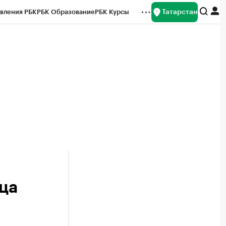
Татарстан
вления РБК
РБК Образование
РБК Курсы
рейтинги
Франшизы
Газета
ок наличной валюты
нца