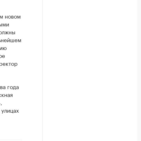
ом новом
ными
должны
льнейшем
нию
ое
иректор
ва года
скная
,
 улицах