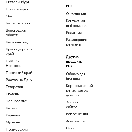
Екатеринбург
РБК
Новосибирск
О компании
Омск
Контактная
Башкортостан
информация
Вологодская
Редакция
область
Размещение
Калининград
рекламы
Краснодарский
край
Другие
Нижний
продукты
Новгород
РБК
Пермский край
Облако для
бизнеса
Ростов-на-Дону
Корпоративный
Татарстан
регистратор
Тюмень
доменов
Черноземье
Хостинг
сайтов
Кавказ
Рег.решения
Карелия
Знакомства
Мурманск
Сайт
Приморский