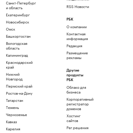
Санкт-Петербург
RSS Новости
и область
Екатеринбург
РБК
Новосибирск
О компании
Омск
Контактная
Башкортостан
информация
Вологодская
Редакция
область
Размещение
Калининград
рекламы
Краснодарский
край
Другие
Нижний
продукты
Новгород
РБК
Пермский край
Облако для
бизнеса
Ростов-на-Дону
Корпоративный
Татарстан
регистратор
Тюмень
доменов
Черноземье
Хостинг
сайтов
Кавказ
Рег.решения
Карелия