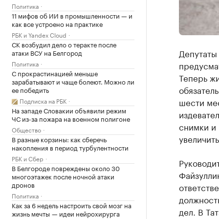
Политика
11 мифов об ИИ в промышленности — и
как все устроено на практике
РБК и Yandex Cloud
СК возбудил дело о теракте после
Депутаты
атаки ВСУ на Белгород
Политика
предусма
С прокрастинацией меньше
Теперь жи
зарабатывают и чаще болеют. Можно ли
обязатель
ее победить
шести мес
Подписка на РБК
На западе Словакии объявили режим
издевате
ЧС из-за пожара на военном полигоне
снимки и 
Общество
увеличить
В разные корзины: как сберечь
накопления в период турбулентности
РБК и Сбер
Руководи
В Белгороде повреждены около 30
Файзуллин
многоэтажек после ночной атаки
дронов
ответстве
Политика
должност
Как за 6 недель настроить свой мозг на
дел. В Та
жизнь мечты — идеи нейрохирурга