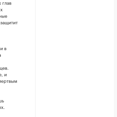
 глав
ах
ные
 защитит
и в
а
цев.
, и
мертвым
шь
х.