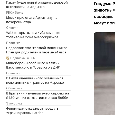
Каким будет новый эпицентр деловой
Госдума Р
активности на Ходынке
животным
РБК и Stone
Месси прилетел в Аргентину на
свободы. 
похороны отца
могут поп
Спорт
WSJ раскрыла, чем Куба заменяет
топливо на фоне энергокризиса
Политика
Подросток стал жертвой мошенников.
План для родителей в первые 24 часа
Подписка на РБК
Минобороны сообщило о взятии
Васютинского и Торецкого в ДНР
Политика
В Сеуте оценили число оставшихся
нелегальных мигрантов из Марокко
Общество
В Британии изменили энергопроект на
£430 млн из-за «могилы» эльфа Добби
Экономика
Финляндия отказалась передать
Украине ракеты Patriot