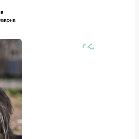
ия
закона