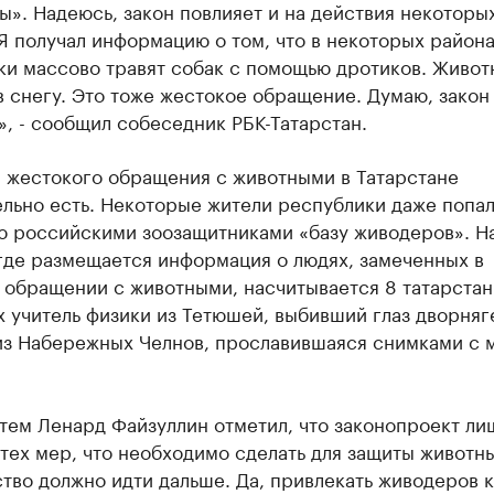
». Надеюсь, закон повлияет и на действия некоторых
Я получал информацию о том, что в некоторых район
ки массово травят собак с помощью дротиков. Живот
 снегу. Это тоже жестокое обращение. Думаю, закон
, - сообщил собеседник РБК-Татарстан.
 жестокого обращения с животными в Татарстане
льно есть. Некоторые жители республики даже попал
ю российскими зоозащитниками «базу живодеров». Н
где размещается информация о людях, замеченных в
 обращении с животными, насчитывается 8 татарстан
 учитель физики из Тетюшей, выбивший глаз дворняге
из Набережных Челнов, прославившаяся снимками с 
тем Ленард Файзуллин отметил, что законопроект ли
тех мер, что необходимо сделать для защиты животны
тво должно идти дальше. Да, привлекать живодеров к