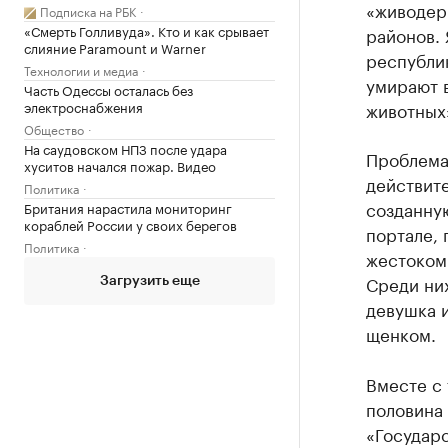
«живодеры
Подписка на РБК
«Смерть Голливуда». Кто и как срывает
районов. 
слияние Paramount и Warner
республи
Технологии и медиа
умирают в
Часть Одессы осталась без
электроснабжения
животных»
Общество
На саудовском НПЗ после удара
Проблема
хуситов начался пожар. Видео
действите
Политика
созданну
Британия нарастила мониторинг
кораблей России у своих берегов
портале, 
Политика
жестоком
Среди них
Загрузить еще
девушка 
щенком.
Вместе с 
половина 
«Государс