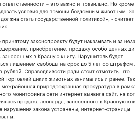
 ответственности – это важно и правильно. Но кроме 
здавать условия для помощи бездомным животным. З
должна стать государственной политикой», - считает
ник.
о принятому законопроекту будут наказывать и за нез
содержание, приобретение, продажу особо ценных ди
 занесенных в Красную книгу. Нарушитель будет
ься лишением свободы на срок до 5 лет со штрафом 
 рублей. Справедливости ради стоит отметить, что
й торговлей диких животных занимались и ранее. Так
я межрайонная природоохранная прокуратура в рамк
ого мониторинга сети интернет выявила сайт, на ко
ялась продажа леопарда, занесенного в Красную кни
е нарушения закона устранены, интернет-страницы
ованы.