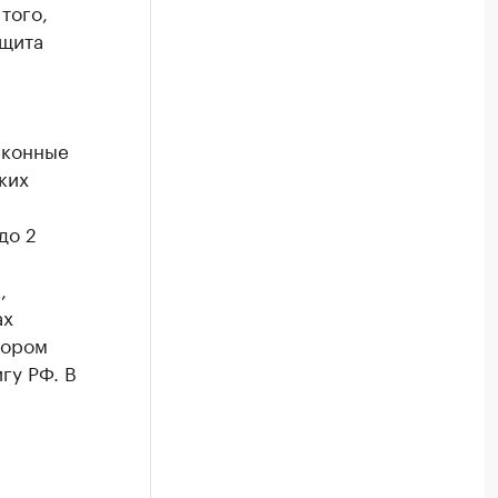
того,
ащита
аконные
ких
до 2
,
ах
тором
гу РФ. В