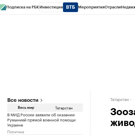
Подписка на РБК
Инвестиции
Мероприятия
Отрасли
Недви
РБК Life
Тренды
Визионеры
Национальные проекты
Город
Стиль
Кр
Спецпроекты СПб
Конференции СПб
Спецпроекты
Проверка конт
Татарстан
Все новости
Татарстан
Весь мир
Зооз
В МИД России заявили об оказании
Румынией прямой военной помощи
живо
Украине
Политика