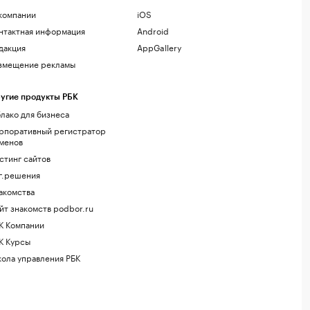
компании
iOS
нтактная информация
Android
дакция
AppGallery
змещение рекламы
угие продукты РБК
лако для бизнеса
рпоративный регистратор
менов
стинг сайтов
г.решения
акомства
йт знакомств podbor.ru
К Компании
К Курсы
ола управления РБК