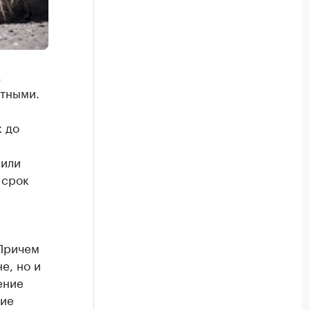
,
тными.
к до
нили
 срок
 Причем
е, но и
ение
ние