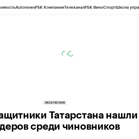
жимость
Autonews
РБК Компании
Телеканал
РБК Вино
Спорт
Школа упра
ипто
РБК Бизнес-среда
Дискуссионный клуб
Исследования
Кредитные 
рагентов
Политика
Экономика
Бизнес
Технологии и медиа
Финансы
Рын
ЭКСКЛЮЗИВ
ащитники Татарстана нашли
деров среди чиновников