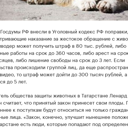
 Госдумы РФ внесли в Уголовный кодекс РФ поправки
тривающие наказание за жестокое обращение с живо
водер может получить штраф в 80 тыс. рублей, либо
ные работы на срок до 360 часов, либо арест на сро
яцев, либо лишение свободы на срок до 3 лет. Если
льства происходили группой лиц, да еще распростра
видео, то штраф может дойти до 300 тысяч рублей, а
ся до 5 лет.
тель общества защиты животных в Татарстане Ленард
 считает, что принятый закон принесет свои плоды.
ннее к поступкам будут относиться не только граждан
ные лица. «Закон, конечно, улучшит нынешнее полож
тарстане есть люди, которые попадают под определе