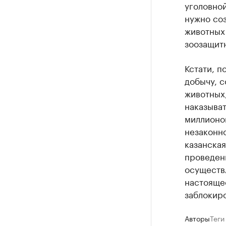
уголовной
нужно со
животных 
зоозащит
Кстати, п
добычу, 
животных,
наказыват
миллионов
незаконно
казанска
проведенн
осуществл
настояще
заблокир
Авторы
Теги