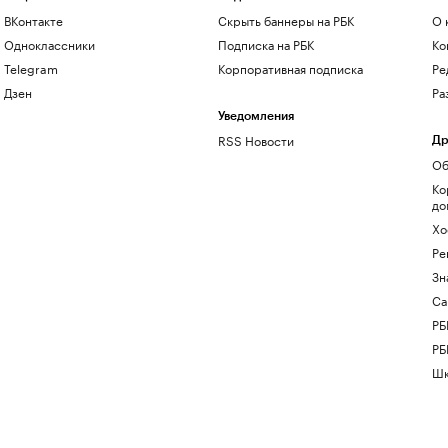
ВКонтакте
Скрыть баннеры на РБК
О 
Одноклассники
Подписка на РБК
Ко
Telegram
Корпоративная подписка
Ре
Дзен
Ра
Уведомления
RSS Новости
Др
Об
Ко
до
Хо
Ре
Зн
Са
РБ
РБ
Шк