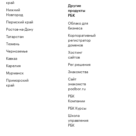
край
Другие
Нижний
продукты
Новгород
РБК
Пермский край
Облако для
бизнеса
Ростов-на-Дону
Корпоративный
Татарстан
регистратор
Тюмень
доменов
Черноземье
Хостинг
сайтов
Кавказ
Рег.решения
Карелия
Знакомства
Мурманск
Сайт
Приморский
знакомств
край
podbor.ru
РБК
Компании
РБК Курсы
Школа
управления
РБК