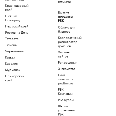
рекламы
Краснодарский
край
Другие
Нижний
продукты
Новгород
РБК
Пермский край
Облако для
бизнеса
Ростов-на-Дону
Корпоративный
Татарстан
регистратор
Тюмень
доменов
Черноземье
Хостинг
сайтов
Кавказ
Рег.решения
Карелия
Знакомства
Мурманск
Сайт
Приморский
знакомств
край
podbor.ru
РБК
Компании
РБК Курсы
Школа
управления
РБК