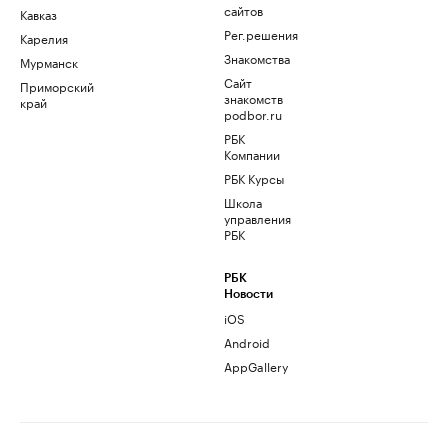
сайтов
Кавказ
Рег.решения
Карелия
Знакомства
Мурманск
Сайт
Приморский
знакомств
край
podbor.ru
РБК
Компании
РБК Курсы
Школа
управления
РБК
РБК
Новости
iOS
Android
AppGallery