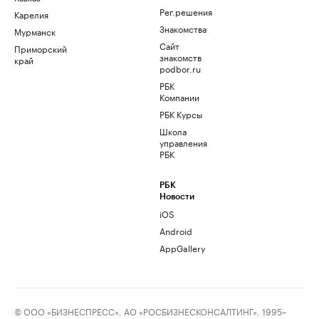
Рег.решения
Карелия
Знакомства
Мурманск
Сайт
Приморский
знакомств
край
podbor.ru
РБК
Компании
РБК Курсы
Школа
управления
РБК
РБК
Новости
iOS
Android
AppGallery
© ООО «БИЗНЕСПРЕСС», АО «РОСБИЗНЕСКОНСАЛТИНГ», 1995–