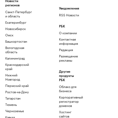
Новости
регионов
Уведомления
Санкт-Петербург
RSS Новости
и область
Екатеринбург
РБК
Новосибирск
О компании
Омск
Контактная
Башкортостан
информация
Вологодская
Редакция
область
Размещение
Калининград
рекламы
Краснодарский
край
Другие
Нижний
продукты
Новгород
РБК
Пермский край
Облако для
бизнеса
Ростов-на-Дону
Корпоративный
Татарстан
регистратор
Тюмень
доменов
Черноземье
Хостинг
сайтов
Кавказ