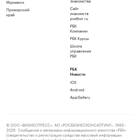
Знакомства
Мурманск
Сайт
Приморский
знакомств
край
podbor.ru
РБК
Компании
РБК Курсы
Школа
управления
РБК
РБК
Новости
iOS
Android
AppGallery
© ООО «БИЗНЕСПРЕСС», АО «РОСБИЗНЕСКОНСАЛТИНГ», 1995–
2026. Сообщения и материалы информационного агентства «РБК»
(свидетельство о регистрации средства массовой информации
выдано Федеральной службой по надзору в сфере связи,