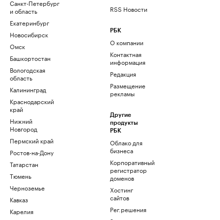
Санкт-Петербург
RSS Новости
и область
Екатеринбург
РБК
Новосибирск
О компании
Омск
Контактная
Башкортостан
информация
Вологодская
Редакция
область
Размещение
Калининград
рекламы
Краснодарский
край
Другие
Нижний
продукты
Новгород
РБК
Пермский край
Облако для
бизнеса
Ростов-на-Дону
Корпоративный
Татарстан
регистратор
Тюмень
доменов
Черноземье
Хостинг
сайтов
Кавказ
Рег.решения
Карелия